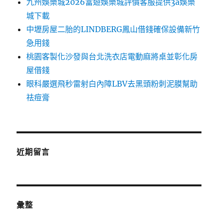
九州娛樂城2026富遊娛樂城評價客服提供3a娛樂
城下載
中壢房屋二胎的LINDBERG鳳山借錢確保設備新竹
急用錢
桃園客製化沙發與台北洗衣店電動麻將桌並彰化房
屋借錢
眼科嚴選飛秒雷射白內障LBV去黑頭粉刺泥膜幫助
祛痘膏
近期留言
彙整