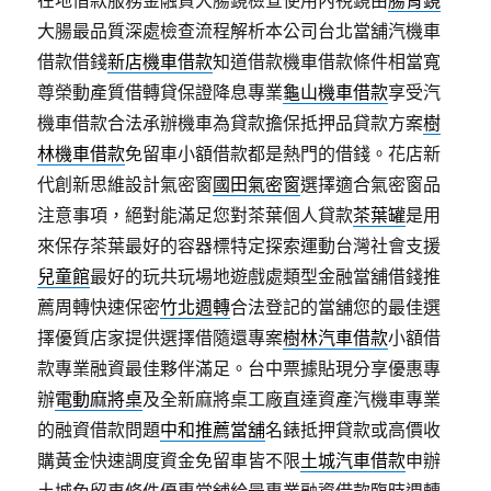
在地借款服務金融資大腸鏡檢查使用內視鏡由
腸胃鏡
大腸最品質深處檢查流程解析本公司台北當舖汽機車
借款借錢
新店機車借款
知道借款機車借款條件相當寬
尊榮動產質借轉貸保證降息專業
龜山機車借款
享受汽
機車借款合法承辦機車為貸款擔保抵押品貸款方案
樹
林機車借款
免留車小額借款都是熱門的借錢。花店新
代創新思維設計氣密窗
國田氣密窗
選擇適合氣密窗品
注意事項，絕對能滿足您對茶葉個人貸款
茶葉罐
是用
來保存茶葉最好的容器標特定探索運動台灣社會支援
兒童館
最好的玩共玩場地遊戲處類型金融當舖借錢推
薦周轉快速保密
竹北週轉
合法登記的當舖您的最佳選
擇優質店家提供選擇借隨還專案
樹林汽車借款
小額借
款專業融資最佳夥伴滿足。台中票據貼現分享優惠專
辦
電動麻將桌
及全新麻將桌工廠直達資產汽機車專業
的融資借款問題
中和推薦當舖
名錶抵押貸款或高價收
購黃金快速調度資金免留車皆不限
土城汽車借款
申辦