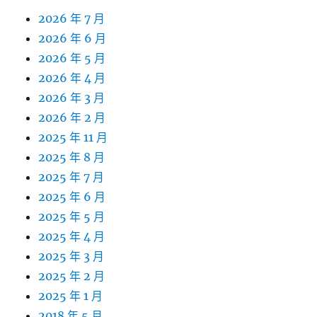
2026 年 7 月
2026 年 6 月
2026 年 5 月
2026 年 4 月
2026 年 3 月
2026 年 2 月
2025 年 11 月
2025 年 8 月
2025 年 7 月
2025 年 6 月
2025 年 5 月
2025 年 4 月
2025 年 3 月
2025 年 2 月
2025 年 1 月
2018 年 5 月