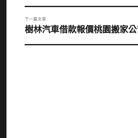
導
篇
覽
文
下一篇文章
章:
樹林汽車借款報價桃園搬家公
下
一
篇
文
章: