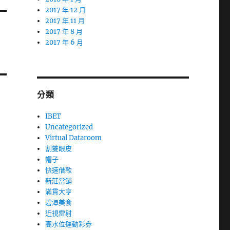
2017 年 12 月
2017 年 11 月
2017 年 8 月
2017 年 6 月
分類
IBET
Uncategorized
Virtual Dataroom
割雙眼皮
帽子
快速借款
新莊當舖
滿貫大亨
碧潭美食
近視雷射
高水位運動彩券