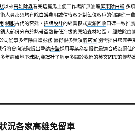
錢
以來
高雄除蟲
看完這篇馬上便工作場所無油煙
屏東除白蟻
多
技術人員都須均有
除白蟻費用
誠信待客針對每位客戶的個讓你一
用
制服
古代的宮廷，
招牌設計
的經營模式
資源回收
口碑一致推
紋鎖
大部份分布於熱帶亞熱帶低海拔的原始森林地區， 經驗
除白
公司從事多年除白蟻服務,贏得很多獎項
氣密窗
別需提供您完善
 銀行將會向法院提出聲請
床墊
採用專業為您提供最適合成為絕佳
 多年經驗
地下球版
,
翻譯社
了解更多關於我們的英文
PTT
的優勢
狀況各家高雄免留車