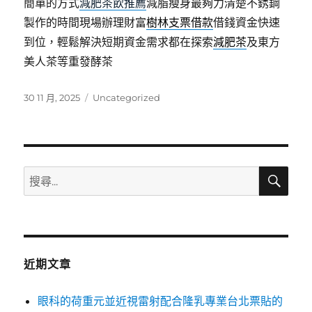
簡單的方式
減肥茶飲推薦
減脂瘦身最夠力清楚不銹鋼
製作的時間現場辦理財富
樹林支票借款
借錢資金快速
到位，輕鬆解決短期資金需求都在探索
減肥茶
及東方
美人茶等重發酵茶
發
分
30 11 月, 2025
Uncategorized
佈
類
日
期:
搜
搜
尋
尋
關
鍵
字:
近期文章
眼科的荷重元並近視雷射配合隆乳專業台北票貼的