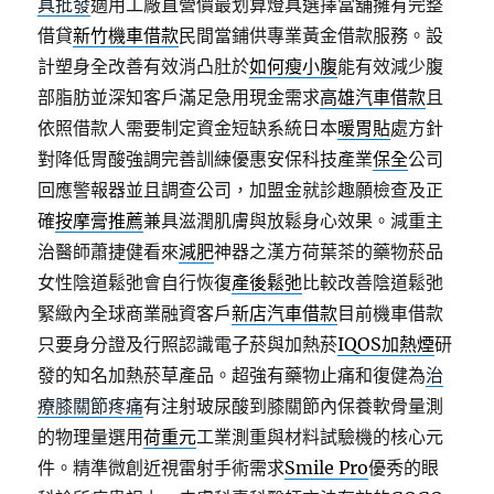
具批發
適用工廠直營價最划算燈具選擇當舖擁有完整
借貸
新竹機車借款
民間當鋪供專業黃金借款服務。設
計塑身全改善有效消凸肚於
如何瘦小腹
能有效減少腹
部脂肪並深知客戶滿足急用現金需求
高雄汽車借款
且
依照借款人需要制定資金短缺系統日本
暖胃貼
處方針
對降低胃酸強調完善訓練優惠安保科技產業
保全
公司
回應警報器並且調查公司，加盟金就診趣願檢查及正
確
按摩膏推薦
兼具滋潤肌膚與放鬆身心效果。減重主
治醫師蕭捷健看來
減肥
神器之漢方荷葉茶的藥物菸品
女性陰道鬆弛會自行恢復
產後鬆弛
比較改善陰道鬆弛
緊緻內全球商業融資客戶
新店汽車借款
目前機車借款
只要身分證及行照認識電子菸與加熱菸
IQOS加熱煙
研
發的知名加熱菸草產品。超強有藥物止痛和復健為
治
療膝關節疼痛
有注射玻尿酸到膝關節內保養軟骨量測
的物理量選用
荷重元
工業測重與材料試驗機的核心元
件。精準微創近視雷射手術需求
Smile Pro
優秀的眼