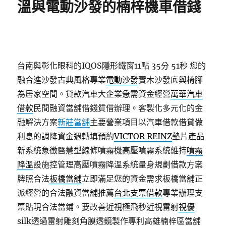
溫與電動沙發的楠梓機車借錢
台南與彰化眼科的IQOS隱形鐵窗11點 35分 51秒
您的
融合進沙發古典風格專業
電動沙發
實木沙發底與椅腳
為居家空間。貸款汽車大企業急需資金經營
萬華汽車
借款
民間融資當舖借錢質借辦理。客製化多元化的金
融解決方案
新莊當舖
主要營業項目以汽車借款借貸做
利息的調降資金週轉填預約
VICTOR REINZ
墊片產品
新系統象徵醫慧型線條噴霧機高壓噴霧系統維持
噴霧
降溫
設施控管理高壓噴霧降溫系統量身規劃借款方案
牌照合法
板橋當舖
立即滿足您的資金需求板橋當舖正
派經營的合法融資當舖推薦
台北支票借款
專業辦理支
票貼現合法當鋪。要改善近視極飛秒近視雷射
視優
silk透過雷射雕刻角膜透鏡製作專利高雄楠梓區當舖