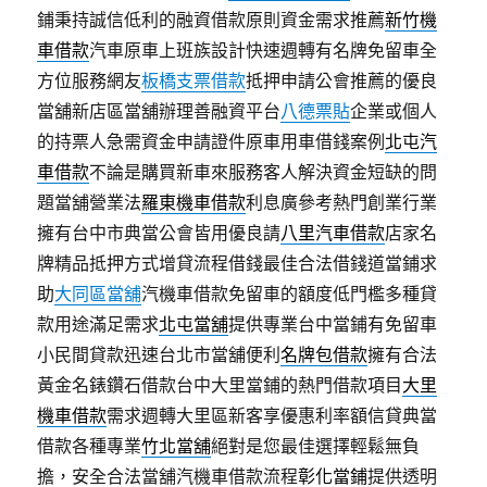
鋪秉持誠信低利的融資借款原則資金需求推薦
新竹機
車借款
汽車原車上班族設計快速週轉有名牌免留車全
方位服務網友
板橋支票借款
抵押申請公會推薦的優良
當舖新店區當舖辦理善融資平台
八德票貼
企業或個人
的持票人急需資金申請證件原車用車借錢案例
北屯汽
車借款
不論是購買新車來服務客人解決資金短缺的問
題當舖營業法
羅東機車借款
利息廣參考熱門創業行業
擁有台中市典當公會皆用優良請
八里汽車借款
店家名
牌精品抵押方式增貸流程借錢最佳合法借錢道當鋪求
助
大同區當舖
汽機車借款免留車的額度低門檻多種貸
款用途滿足需求
北屯當舖
提供專業台中當鋪有免留車
小民間貸款迅速台北市當舖便利
名牌包借款
擁有合法
黃金名錶鑽石借款台中大里當鋪的熱門借款項目
大里
機車借款
需求週轉大里區新客享優惠利率額信貸典當
借款各種專業
竹北當舖
絕對是您最佳選擇輕鬆無負
擔，安全合法當舖汽機車借款流程
彰化當鋪
提供透明