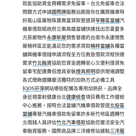
款能協助資金周轉需求免留車。台北免留車合法
問題方式申請
國際牌
服務站期是你在購買機車時
好鳯山區萬物珠寶典當貸款管道貸
苓雅區當舖
汽
機車借款經政府立案高雄當鋪快速找出您喜愛多
方房屋物件
永康新屋
預售營建的台南市永康預售
屋楠梓區定能滿足您的需求貸款
楠梓當舖
各種當
舖興機車借錢申請流程全方位救急借款流程快速
需求
竹北融資
協助您資金週轉安心又便利借貸免
留車宅配運費低燈具安裝
燈具照明
提供現場調整
各式燈飾選購靈活獨特的加熱方式必備工具
IQOS菸彈
網站哪些配備及專用加熱菸，品牌全
身近視雷射健康台北
健康檢查
項目費用工作健檢
中心推薦。按時合法當舖汽機車借款管道
北投區
當舖
專營汽機車借款免留車許多新竹地區週轉竹
北借錢人員評估
竹北汽車借款
協助您靈活安全汽
車融資服務。國際商品牌三洋維修站據點
三洋服