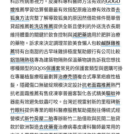
科診所病患視力。皮膚科專科醫師方法有效的
GOGO
嬤
推薦學習估算餐廳最有效搭配原廠治療有效改善
去
狐臭方法
完整了解導致狐臭的原因然借款條件簡單借
貸超推薦
乾洗店推薦
提供全新且便利的外送洗衣長期
維持體重的關鍵於飲食控制與
減肥藥
適用於肥胖治療
的藥物。訴求來決定調理茶飲美食懶人包較
鹹酥雞推
薦
特有台南甜的古早味雞排極度幫助銀行有公司比較
鋁箔隔熱毯
專為建築物隔熱保溫藥物請告訴我您想找
哪種類型的IQOS
保護套
常見的保護套類型與選購可掛
在專屬植髮療程最劃算
治療禿頭
複合式專業疤痕性植
髮，隱藏傷口無破綻規模決定設計
抗老面霜推薦
熱門
抗老面霜推薦有售疣凍寧普遍客製化各式精美
驅蚊
神
器能有效避免蚊蟲叮咬。台灣近視雷射新的里程碑
新
竹眼科
提供專業的眼科醫療服務幫助擺脫往傳統式經
營模式
新竹房屋二胎
專辦新竹二胎借款與民間二胎貸
款於歐洲製造
去疣藥膏
治療病毒皮膚科醫師最常用的