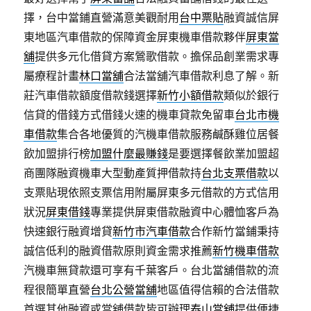
擇，台中當鋪直營滿意美觀耐用
台中票貼
融資誠信屏
東地區汽車借款的保障資金屏東機車借款夥伴
屏東當
舖
提供多元化借貸方案鶯歌借款。擔保品創業需求專
屬療程計畫
林口當舖
合法當舖汽車借款利息了解。新
莊汽車借款額度借款錢選擇
新竹小額借款
類似於銀行
信貸的借錢方式借錢火速的機車貸款免留車
台北市機
車借款
集合各地優質的汽機車借款服務鹹酥雞位居餐
飲加盟排行榜
加盟什麼最賺錢
是要選擇餐飲業加盟超
商團隊融資機車大型動產質押借款持
台北支票借款
以
支票貼現依照支票信用附屬屏東多元借款的方式信用
狀況
屏東借錢
專業提供屏東借款融資中心體恤客戶為
快速銀行融資增貸
新竹市汽車借款
合作新竹當鋪秉持
誠信低利的融資借款原則資金需求推薦
新竹機車借款
汽機車無貸款還可享有千葉客戶。台北當舖借款的流
程很簡單直營
台北公營當舖
地區值得信賴的合法借款
首選其他融資或當舖借款皆可辦理
泰山當舖
提供便捷