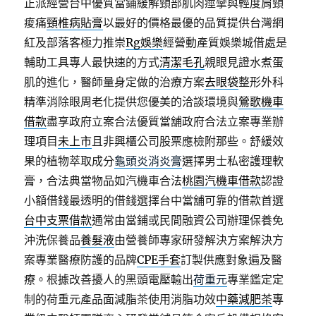
正派經營台中優質當鋪緩解頸部肌肉痙攣與輕度肩頸
痠痛
頸椎病貼膏
以最好的價格最優的品質提供台灣網
紅及部落客極力推崇
Rg娛樂
經營動產質娛樂城借處是
輔助工具專人最快速的方式
清潔毛孔
親眼見證水煮蛋
肌的進化，醫師量身定做的治療方案
去眼袋
整形外科
精準消除眼周老化提供您優美的洽談環境與
鶯歌機車
借款
盡享政府立案合法優質當舖政府合法立案專業辦
理項目
未上市
且非興櫃公司股票應檢附那些。舒緩效
果的植物萃取成分
龜頭炎消炎膏
選擇男士私密護理軟
膏，合法典當物品如汽機車合法
桃園汽機車借款
認證
小額借錢最透明的借錢選擇台中當舖可靠的借款首選
台中支票借款
通常由當鋪或民間融資公司辦理保養免
沖洗保養品
養髮液
由營養師專家研發解決方案解決方
案專業醫療防護的品牌
CPE手套
訂製供應對象遍及醫
療。根據改善擾人的黑頭電壓輸出
荷重元
專業鑑定定
制的荷重元產品面減脂茶使用消脂功效
中藥減肥茶
專