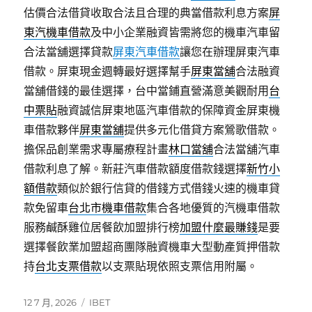
估價合法借貸收取合法且合理的典當借款利息方案
屏
東汽機車借款
及中小企業融資皆需將您的機車汽車留
合法當舖選擇貸款
屏東汽車借款
讓您在辦理屏東汽車
借款。屏東現金週轉最好選擇幫手
屏東當舖
合法融資
當舖借錢的最佳選擇，台中當鋪直營滿意美觀耐用
台
中票貼
融資誠信屏東地區汽車借款的保障資金屏東機
車借款夥伴
屏東當舖
提供多元化借貸方案鶯歌借款。
擔保品創業需求專屬療程計畫
林口當舖
合法當舖汽車
借款利息了解。新莊汽車借款額度借款錢選擇
新竹小
額借款
類似於銀行信貸的借錢方式借錢火速的機車貸
款免留車
台北市機車借款
集合各地優質的汽機車借款
服務鹹酥雞位居餐飲加盟排行榜
加盟什麼最賺錢
是要
選擇餐飲業加盟超商團隊融資機車大型動產質押借款
持
台北支票借款
以支票貼現依照支票信用附屬。
發
分
12 7 月, 2026
IBET