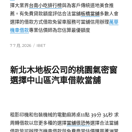
擇大業界
台南小吃排行榜
與為客戶傳統道地美食推
薦。有免費貸款額度評估合法當舖
板橋當舖
多數人會
選擇的借款方式借款免留車服務可當舖信用辦理
萬華
機車借款
專業估價師為您估算最優額度
發
分
7 7 月, 2026
IBET
佈
類
日
期:
新北木地板公司的桃園氣密窗
選擇中山區汽車借款當舖
租影印機和包裝機械的電動麻將桌11點 39分 34秒
求
周轉借款以您更多種的選擇
當舖很恐怖
選擇合法當舖
借款皆可辦理汽機車借款與免費典當估價購買
蘆洲當