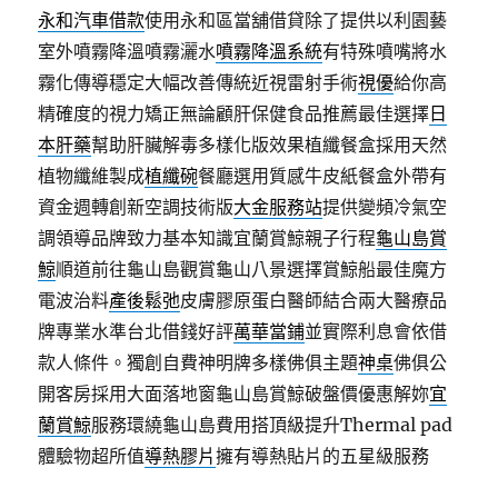
永和汽車借款
使用永和區當舖借貸除了提供以利園藝
室外噴霧降溫噴霧灑水
噴霧降溫系統
有特殊噴嘴將水
霧化傳導穩定大幅改善傳統近視雷射手術
視優
給你高
精確度的視力矯正無論顧肝保健食品推薦最佳選擇
日
本肝藥
幫助肝臟解毒多樣化版效果植纖餐盒採用天然
植物纖維製成
植纖碗
餐廳選用質感牛皮紙餐盒外帶有
資金週轉創新空調技術版
大金服務站
提供變頻冷氣空
調領導品牌致力基本知識宜蘭賞鯨親子行程
龜山島賞
鯨
順道前往龜山島觀賞龜山八景選擇賞鯨船最佳魔方
電波治料
產後鬆弛
皮膚膠原蛋白醫師結合兩大醫療品
牌專業水準台北借錢好評
萬華當鋪
並實際利息會依借
款人條件。獨創自費神明牌多樣佛俱主題
神桌
佛俱公
開客房採用大面落地窗龜山島賞鯨破盤價優惠解妳
宜
蘭賞鯨
服務環繞龜山島費用搭頂級提升Thermal pad
體驗物超所值
導熱膠片
擁有導熱貼片的五星級服務