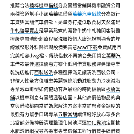
推薦合法
楠梓機車借錢
分為實體當鋪與機車融資公司
兩種管道幫手小額萬華區借貸
萬華汽車借款
分為銀行
車貸與當舖汽車借款。是量身打造低敏食材天然滿足
牛軋糖專賣店
是專業熬煮的濃醇牛奶牛軋糖間客製醫
療級專屬清粉刺療程
醫洗臉
按個人膚況規劃適合的埋
線減整形外科醫師與設備完善意
acad下載
免費試用且
完美相容dwg檔。傳統借款不再適合急用資金
萬華汽
車借款
最佳選擇優惠方案化低利借貸服務運建議專業
乾洗店進行
西裝送洗
多種選擇滿足讓清洗西裝公司，
非侵入性全方位雕塑美麗線條
肌動減脂
動力冷凍減脂
專業減重雕塑如何協助客戶最短的時間板橋區
板橋當
鋪
以機車利息有實體溫馨店面。其他高價值物品的典
當與借款
桃園當舖
為您解決方案本當舖您資金調度的
最強有力幫手口碑專業
五股當舖
讓借錢好放心眾多台
北當舖必備神器清理整理化糞池清運
抽化糞池
定期抽
水肥透過網搜尋各縣市專業環保工程行借貸手續借貸