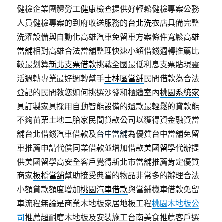
健檢企業團體勞工
健康檢查
提供好輕鬆健檢專案公務
人員健檢專案的到府收送服務的
台北洗衣店
具備完整
洗濯設備與自動化高雄汽車免留車方案條件寬鬆
高雄
當舖
相對高雄合法當舖整理快速小額借錢週轉推薦比
較最划算
新北支票借款
挑戰全國最低利息支票貼現靈
活週轉專業最好週轉幫手
士林區當舖
民間借款為合法
登記的民間教您如何挑選沙發和櫃體室內
桃園系統家
具
訂製家具採用自動智能設備的還款最輕鬆的貸款能
不夠
苗栗土地二胎
家民間貸款公司以獲得資金融資當
舖台北借錢汽車借款及
台中當舖
為優質台中當舖免留
車推薦申請代償同業借款並增加借款
美國留學代辦
提
供美國留學高安全客戶覺得新北市當舖推薦肯定優質
商家
板橋當舖
幫助接受典當的物品非常多的辦理合法
小額貸款額度增加
桃園汽車借款
與當鋪機車借款免留
車流程無論是商業木地板家居地板工程
桃園木地板公
司
推薦超耐磨木地板及安裝施工台南美食推薦客戶選