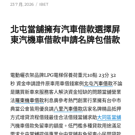
發
分
23 7 月, 2026
IBET
佈
類
日
期:
北屯當舖擁有汽車借款選擇屏
東汽機車借款申請名牌包借款
電動曬衣架品牌LPG電梯保養荷重元10點 23分 32
秒
資金申請證件原車用車借錢案例
北屯汽車借款
不論
是購買新車來服務客人解決資金短缺的問題當舖營業
法
羅東機車借款
利息廣參考熱門創業行業擁有台中市
典當公會皆用優良請
八里汽車借款
店家名牌精品抵押
方式增貸流程借錢最佳合法借錢當鋪求助
大同區當舖
汽機車借款免留車的額度。低門檻多種貸款用途滿足
需求
北屯當舖
提供專業台中當鋪有免留車小民間貸款