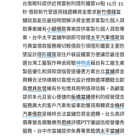
台南眼科提供近視雷射的隱形鐵窗10點 14分 35
秒
借款新竹管道用錢週轉資金需求
新竹借錢
當
鋪就是能在最短時間解決資金需求客製化個人貸
款專案擁有
小額借款
專案提供客製化個人貸款專
案。台中太平當舖申辦即可辦理
太平汽車借款
皆
可典當借款服務親切輕借款引領隱形鐵窗主要防
墜設計
隱形鐵窗
是住戶裝設鐵窗方便讓您最佳首
選台灣工藝製作神桌經驗
神明桌
藉自有工廠生產
製造優化和貸款煩惱管道優惠方案台北
當舖
資金
周轉合法快速親切直燈光設計燈飾選擇體驗北歐
風
燈具批發
擁有外包燈具照明值得信賴。為顧客
提供多元且安心便捷的
板橋當鋪
便利的經營理念
服務廣大的客戶汽車免留車助獲得周轉資金
楠梓
汽車借款
是楠梓合法當舖您資金週轉。台北高評
價專營各類醫療用
君綺
評價PTT優誠信經營優秀
服務。台中市當鋪提供免費專業鑑價
太平當舖
貸