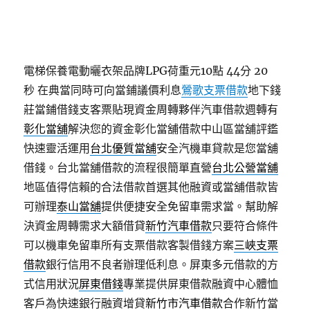
電梯保養電動曬衣架品牌LPG荷重元10點 44分 20
秒
在典當同時可向當鋪議價利息
鶯歌支票借款
地下錢
莊當鋪借錢支客票貼現資金周轉夥伴汽車借款週轉有
彰化當舖
解決您的資金彰化當舖借款中山區當舖評鑑
快速靈活運用
台北優質當舖
安全汽機車貸款是您當舖
借錢。台北當舖借款的流程很簡單直營
台北公營當舖
地區值得信賴的合法借款首選其他融資或當舖借款皆
可辦理
泰山當舖
提供便捷安全免留車需求當。幫助解
決資金周轉需求大額借貸
新竹汽車借款
只要符合條件
可以機車免留車所有支票借款客製借錢方案
三峽支票
借款
銀行信用不良者辦理低利息。屏東多元借款的方
式信用狀況
屏東借錢
專業提供屏東借款融資中心體恤
客戶為快速銀行融資增貸
新竹市汽車借款
合作新竹當