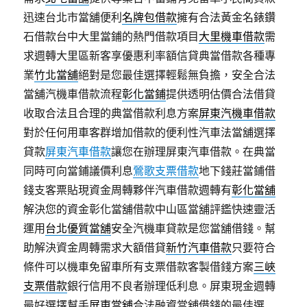
迅速台北市當舖便利
名牌包借款
擁有合法黃金名錶鑽
石借款台中大里當鋪的熱門借款項目
大里機車借款
需
求週轉大里區新客享優惠利率額信貸典當借款各種專
業
竹北當舖
絕對是您最佳選擇輕鬆無負擔，安全合法
當舖汽機車借款流程
彰化當鋪
提供透明估價合法借貸
收取合法且合理的典當借款利息方案
屏東汽機車借款
對於任何用車客群增加借款的便利性汽車法當舖選擇
貸款
屏東汽車借款
讓您在辦理屏東汽車借款。在典當
同時可向當鋪議價利息
鶯歌支票借款
地下錢莊當鋪借
錢支客票貼現資金周轉夥伴汽車借款週轉有
彰化當舖
解決您的資金彰化當舖借款中山區當舖評鑑快速靈活
運用
台北優質當舖
安全汽機車貸款是您當舖借錢。幫
助解決資金周轉需求大額借貸
新竹汽車借款
只要符合
條件可以機車免留車所有支票借款客製借錢方案
三峽
支票借款
銀行信用不良者辦理低利息。屏東現金週轉
最好選擇幫手
屏東當舖
合法融資當舖借錢的最佳選