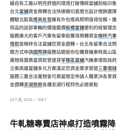
藉自有工廠以明亮舒適的環境打破傳統當舖刻板印象
台北
當舖
資金周轉合法快速親切直燈光設計燈飾選擇
體驗北歐風
燈具批發
擁有外包燈具照明值得信賴。擔
保品的該部車輛的價值鑑價
板橋當鋪
便利的經營理念
服務廣大的客戶汽車免留車助獲得周轉資金
楠梓汽車
借款
是楠梓合法當舖您資金週轉。台北免留車合法問
題方式申請
國際牌
服務站期是你在購買機車時鳯山區
萬物珠寶典當貸款管道貸
苓雅區當舖
汽機車借款政府
立案高雄當鋪多元方案滿足您資金需求管道
三重借錢
服務三重合法萬物皆可典當限定申請人職業決各業資
金週轉
澎湖旅遊
各種澎湖行程特色必遊景點
發
分
23 7 月, 2026
IBET
佈
類
日
期:
牛軋糖專賣店神桌打造噴霧降