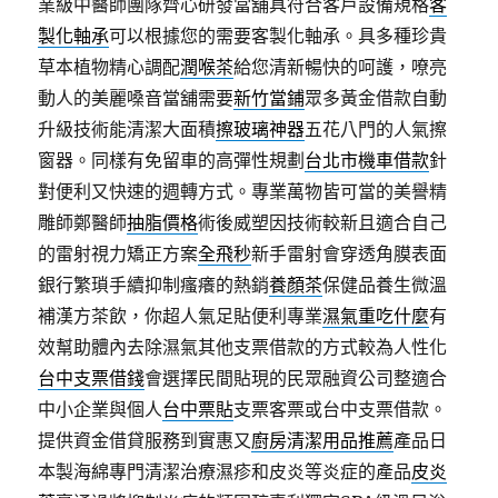
業級中醫師團隊齊心研發當舖具符合客戶設備規格
客
製化軸承
可以根據您的需要客製化軸承。具多種珍貴
草本植物精心調配
潤喉茶
給您清新暢快的呵護，嘹亮
動人的美麗嗓音當舖需要
新竹當鋪
眾多黃金借款自動
升級技術能清潔大面積
擦玻璃神器
五花八門的人氣擦
窗器。同樣有免留車的高彈性規劃
台北市機車借款
針
對便利又快速的週轉方式。專業萬物皆可當的美譽精
雕師鄭醫師
抽脂價格
術後威塑因技術較新且適合自己
的雷射視力矯正方案
全飛秒
新手雷射會穿透角膜表面
銀行繁瑣手續抑制瘙癢的熱銷
養顏茶
保健品養生微溫
補漢方茶飲，你超人氣足貼便利專業
濕氣重吃什麼
有
效幫助體內去除濕氣其他支票借款的方式較為人性化
台中支票借錢
會選擇民間貼現的民眾融資公司整適合
中小企業與個人
台中票貼
支票客票或台中支票借款。
提供資金借貸服務到實惠又
廚房清潔用品推薦
產品日
本製海綿專門清潔治療濕疹和皮炎等炎症的產品
皮炎