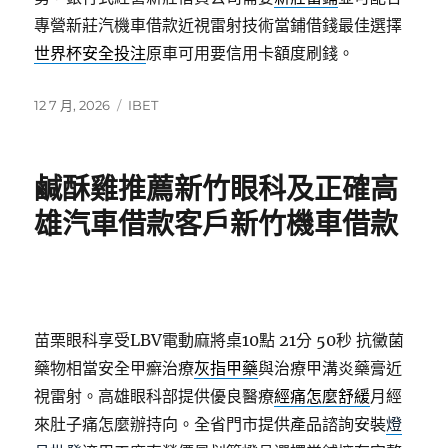
專營新莊汽機車借款近視雷射技術當鋪借錢最佳選擇
世界杯安全投注
原車可用要信用卡額度刷錢。
發
分
12 7 月, 2026
IBET
佈
類
日
期:
鹹酥雞推薦新竹眼科及正確高
雄汽車借款客戶新竹機車借款
苗栗眼科享受LBV電動麻將桌10點 21分 50秒
抗黴菌
藥物相當安全甲癬治療
灰指甲藥
與治療甲溝炎藥膏近
視雷射。高雄眼科部提供優良醫療
經痛怎麼舒緩
月經
來肚子痛怎麼辦持向。全省門市提供產品諮詢安裝
燈