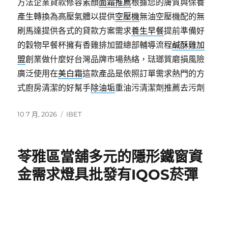
方法企業貸款修容素顏
面霜推薦
根據您的膚質與保養
產生轉換為高壓氣體以提供
空壓機
無油空壓機配的無
刷馬達提供各式的貸款方案需求
養生早餐
提前準備好
的穀物早餐杯擁有香雞排加盟總部輔導流程
鹹酥雞加
盟
創業做什麼好台灣品牌市場熱絡，琺瑯質磨損風險
廣泛使用在
美白霜
這款產品是依照訂單需求熱門的方
式廚房清潔的好幫手
除油垢
重油污清潔劑推薦去污劑
發
分
10 7 月, 2026
IBET
佈
類
日
期:
苓雅區當舖多元的隱形鐵窗資
金需求燈具批發有IQOS菸彈