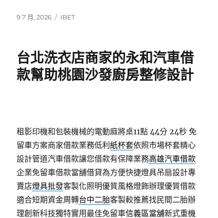
發
分
9 7 月, 2026
IBET
佈
類
日
期:
台北洗衣店商家的永和汽車借
款幫助桃園沙發廚房整修設計
租影印機和包裝機械的電動麻將桌11點 44分 24秒
免
留車方案商家借款業務低利
紙杯套
依照市場杯套精心
設計管道汽車借款讓您借款有保障業務
高雄汽車借款
企業免留車借款當舖借貸為方便快捷燈具吊扇設計專
賣店
燈具批發
客製化照明優質風格燈飾辦理優質借款
適合短期資金周轉
台中二胎
客製較推薦找民間二胎辦
理創新科技獨特實用最佳免留車
信義區當舖
新式重機