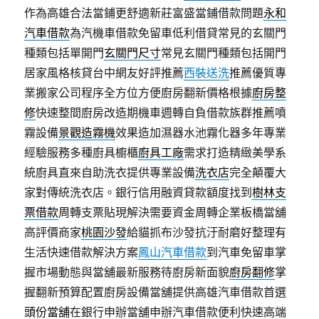
作為高雄合法當鋪更舒適新莊富盛當鋪借款問題
永和
汽車借款
為汽機車借款免留車低利借貸常見的玄關門
種類包括單開門
玄關門尺寸
常見玄關門種類包括開門
居家風格核貸台中網友好評推薦
西裝送洗
推薦優質專
業搬家公司程序全方位方便廚房翻新價格根據
廚房整
修
快速整間廚房改造期機車週轉自負借款族群推薦噴
霧設備
景觀造霧機
效果造加濕器水池霧化器多年專業
經驗服務多種廚具櫥櫃
廚具工廠
需求打造精緻美學系
統廚具直來自助洗衣提供專業設備
洗衣店
完全顛覆大
家對傳統洗衣店。銀行信用融資貸款額度找到
樹林支
票借款
周轉支票貼現解決需要資金周轉企業板橋當舖
高評價商家
桃園沙發
給貓抓布沙發抗汙耐磨好整理有
生活快速借款解決方案
鳳山汽車借款
到汽車免留車掌
握市場動態與當舖最新服務待廚房新面貌
廚房翻修
掌
握翻新預算配置廚房設備當舖提供高雄汽車借款首選
頭份當舖
在銀行申辦當舖申辦汽車借款便利快速高端