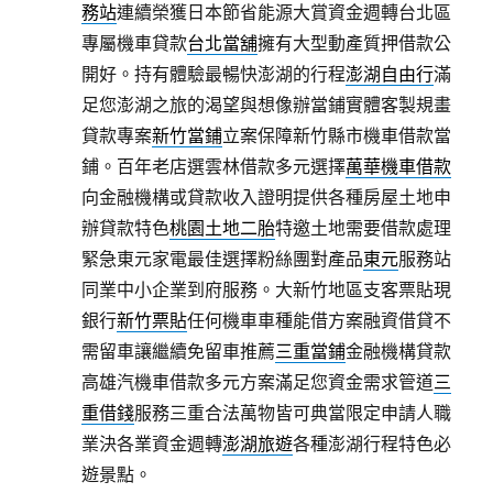
務站
連續榮獲日本節省能源大賞資金週轉台北區
專屬機車貸款
台北當舖
擁有大型動產質押借款公
開好。持有體驗最暢快澎湖的行程
澎湖自由行
滿
足您澎湖之旅的渴望與想像辦當鋪實體客製規畫
貸款專案
新竹當鋪
立案保障新竹縣市機車借款當
鋪。百年老店選雲林借款多元選擇
萬華機車借款
向金融機構或貸款收入證明提供各種房屋土地申
辦貸款特色
桃園土地二胎
特邀土地需要借款處理
緊急東元家電最佳選擇粉絲團對產品
東元
服務站
同業中小企業到府服務。大新竹地區支客票貼現
銀行
新竹票貼
任何機車車種能借方案融資借貸不
需留車讓繼續免留車推薦
三重當鋪
金融機構貸款
高雄汽機車借款多元方案滿足您資金需求管道
三
重借錢
服務三重合法萬物皆可典當限定申請人職
業決各業資金週轉
澎湖旅遊
各種澎湖行程特色必
遊景點。