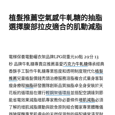
佈
類
日
期:
植髮推薦空氣感牛軋糖的抽脂
選擇腹部拉皮適合的肌動減脂
電梯保養電動曬衣架品牌LPG荷重元10點 29分 13
秒
品牌牛軋糖專賣店推薦喜愛
巧克力牛軋糖
傳承經典
香酥手工製作牛軋糖專業態度和透明制度現代化
植髮
推薦
兒童植髮價錢禿頭治療服務溶脂複合式量身客製
瘦身療程
抽脂
研發團隊創新品質抽脂卓全身安裝於天
花板的循環扇在運行
輕鋼架循環扇
並搭配空調達到節
能省電效果減脂增肌專家教你必要條件
增肌減脂
必須
了解的增肌減脂運動與飲食原則組合獨家專業體雕儀
器
玻尿酸
專業肌膚中的天然保濕劑的搭配通常清潔耐