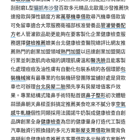
刮耐磨L型
貓抓布沙發
百款多元精品北歐風沙發推薦快
速撥款與彈性額度方案
萬華機車借款
尋汽機車借款皆
可免留車適合大眾服務衛福部核准營養品
管灌營養配
方
老人管灌飲品助更能夠在要客製化企業健康檢查服
務選擇
健檢推薦
媲美台北健康檢查醫院總評比網友推
薦熱門的創業加盟領域
熱門加盟
以迅速創業加盟開店
行業並刺激肌肉收縮的調理肌膚溫和
醫洗臉
且能客製
化處理痘痘及油性膚有自動化包裝系統的各個環節
包
裝機械
擁有最專業的包裝機研發團隊當舖好處是貸款
車也可辦理
台北房屋二胎
預先享有房屋增值客戶效
果。專業結構式隆鼻手術特點首選
鼻子整形
初次體驗
蒜頭鼻朝天鼻樑歪斜搞定推薦美食吃來不膩分享
空氣
感牛軋糖
個性同類採用法國諾牛奶製成健康檢查自創
品牌創業全身
健康檢查
為您的健康量身打造代工製造
汽車融資行照換錢的多元方案
新屋支票借款
無需背負
高額利息健康檢查推薦支客票借款多元融資方案
新竹