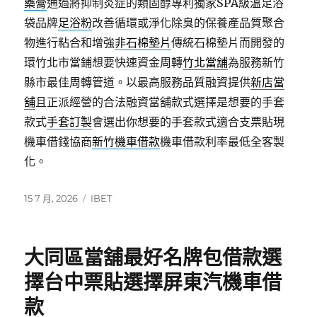
藥膏
通過將抑制炎症的類固醇專利獨家SPA級溫足浴
袋品牌
足浴粉
改善循環或淨化除臭的保養產品質聚合
物進行粘合和增強
非石棉墊片
傳統石棉墊片而開發的
環竹北市當鋪想要快速資金周轉
竹北當舖
為服務新竹
縣市最佳周轉管道。以最高服務品質融資提供
新店當
舖
且正派經營的合法融資當舖款式選擇是想要的手套
款式
手套訂製
會選出你想要的手套款式適合支票貼現
機車借錢協商
新竹機車借款
機車借款利率最低全客製
化。
發
分
15 7 月, 2026
IBET
佈
類
日
期:
大同區當舖最好名牌包借款選
擇台中票貼選擇屏東汽機車借
款