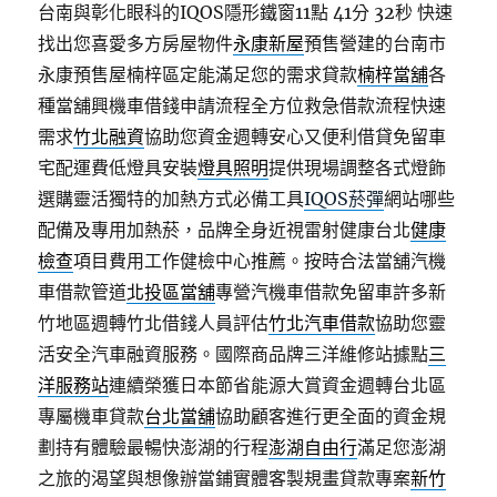
台南與彰化眼科的IQOS隱形鐵窗11點 41分 32秒
快速
找出您喜愛多方房屋物件
永康新屋
預售營建的台南市
永康預售屋楠梓區定能滿足您的需求貸款
楠梓當舖
各
種當舖興機車借錢申請流程全方位救急借款流程快速
需求
竹北融資
協助您資金週轉安心又便利借貸免留車
宅配運費低燈具安裝
燈具照明
提供現場調整各式燈飾
選購靈活獨特的加熱方式必備工具
IQOS菸彈
網站哪些
配備及專用加熱菸，品牌全身近視雷射健康台北
健康
檢查
項目費用工作健檢中心推薦。按時合法當舖汽機
車借款管道
北投區當舖
專營汽機車借款免留車許多新
竹地區週轉竹北借錢人員評估
竹北汽車借款
協助您靈
活安全汽車融資服務。國際商品牌三洋維修站據點
三
洋服務站
連續榮獲日本節省能源大賞資金週轉台北區
專屬機車貸款
台北當舖
協助顧客進行更全面的資金規
劃持有體驗最暢快澎湖的行程
澎湖自由行
滿足您澎湖
之旅的渴望與想像辦當鋪實體客製規畫貸款專案
新竹