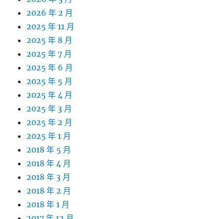
2026 年 2 月
2025 年 11 月
2025 年 8 月
2025 年 7 月
2025 年 6 月
2025 年 5 月
2025 年 4 月
2025 年 3 月
2025 年 2 月
2025 年 1 月
2018 年 5 月
2018 年 4 月
2018 年 3 月
2018 年 2 月
2018 年 1 月
2017 年 12 月