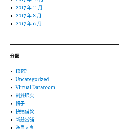
2017 年 11 月
2017 年 8 月
2017 年 6 月
分類
IBET
Uncategorized
Virtual Dataroom
割雙眼皮
帽子
快速借款
新莊當舖
滿貫大亨