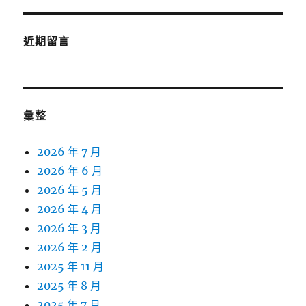
近期留言
彙整
2026 年 7 月
2026 年 6 月
2026 年 5 月
2026 年 4 月
2026 年 3 月
2026 年 2 月
2025 年 11 月
2025 年 8 月
2025 年 7 月