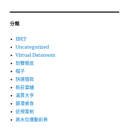
分類
IBET
Uncategorized
Virtual Dataroom
割雙眼皮
帽子
快速借款
新莊當舖
滿貫大亨
碧潭美食
近視雷射
高水位運動彩券