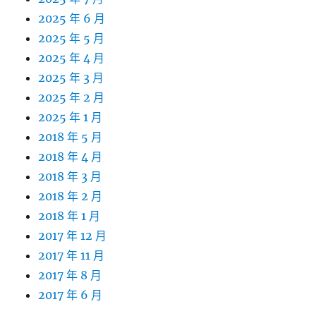
2025 年 6 月
2025 年 5 月
2025 年 4 月
2025 年 3 月
2025 年 2 月
2025 年 1 月
2018 年 5 月
2018 年 4 月
2018 年 3 月
2018 年 2 月
2018 年 1 月
2017 年 12 月
2017 年 11 月
2017 年 8 月
2017 年 6 月