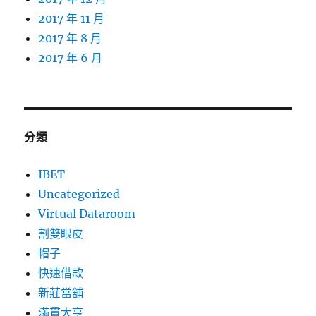
2017 年 11 月
2017 年 8 月
2017 年 6 月
分類
IBET
Uncategorized
Virtual Dataroom
割雙眼皮
帽子
快速借款
新莊當舖
滿貫大亨