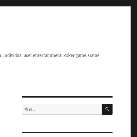
. Individual user entertainment. Poker game. Game
搜
搜
尋
尋
關
鍵
字: