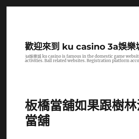
歡迎來到 ku casino 3a娛樂
3a娛樂城 ku casino is famous in the domestic game website
activities. Ball related websites. Registration platform 
板橋當舖如果跟樹林
當舖