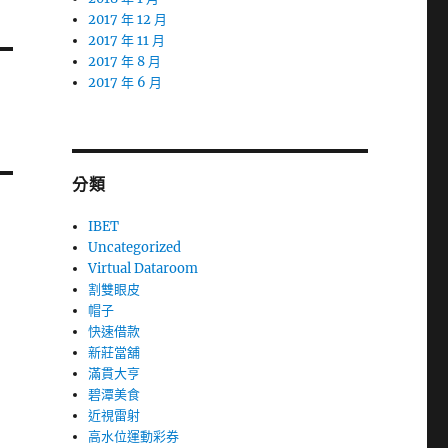
2017 年 12 月
2017 年 11 月
2017 年 8 月
2017 年 6 月
分類
IBET
Uncategorized
Virtual Dataroom
割雙眼皮
帽子
快速借款
新莊當舖
滿貫大亨
碧潭美食
近視雷射
高水位運動彩券