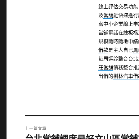
線上評估交易功
及
當舖
能快速進行
寫中小企業線上申
當舖
電話在線
板橋
規模隨時隨地申請
借款
是主人自己
鳳
每周巡診整合
台北
莊當舖
債務整合推
出借的
樹林汽車借
文
上一篇文章
章
上