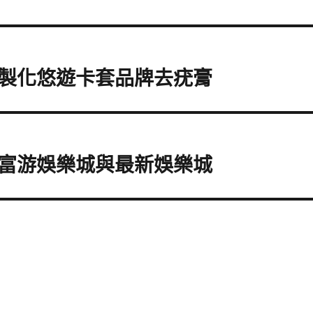
製化悠遊卡套品牌去疣膏
人富游娛樂城與最新娛樂城