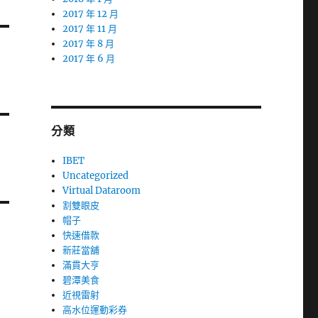
2017 年 12 月
2017 年 11 月
2017 年 8 月
2017 年 6 月
分類
IBET
Uncategorized
Virtual Dataroom
割雙眼皮
帽子
快速借款
新莊當舖
滿貫大亨
碧潭美食
近視雷射
高水位運動彩券