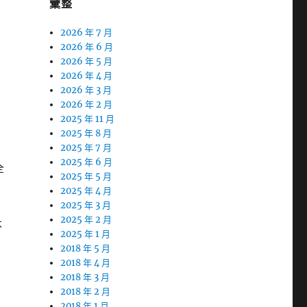
彙整
2026 年 7 月
2026 年 6 月
2026 年 5 月
2026 年 4 月
2026 年 3 月
2026 年 2 月
2025 年 11 月
2025 年 8 月
2025 年 7 月
2025 年 6 月
全
2025 年 5 月
2025 年 4 月
2025 年 3 月
2025 年 2 月
不
2025 年 1 月
2018 年 5 月
2018 年 4 月
2018 年 3 月
2018 年 2 月
2018 年 1 月