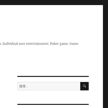
. Individual user entertainment. Poker game. Game
搜
搜
尋
尋
關
鍵
字: