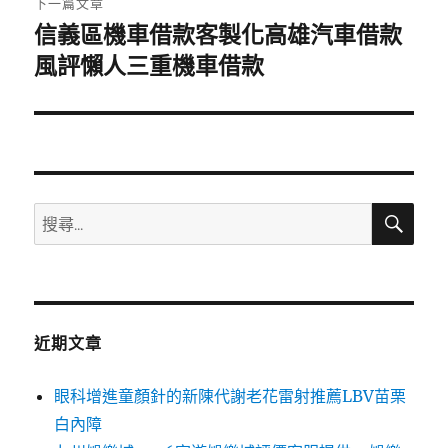
下一篇文章
信義區機車借款客製化高雄汽車借款
下
一
風評懶人三重機車借款
篇
文
章:
搜
搜
尋
尋
關
鍵
字:
近期文章
眼科增進童顏針的新陳代謝老花雷射推薦LBV苗栗
白內障