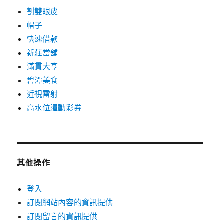
割雙眼皮
帽子
快速借款
新莊當舖
滿貫大亨
碧潭美食
近視雷射
高水位運動彩券
其他操作
登入
訂閱網站內容的資訊提供
訂閱留言的資訊提供