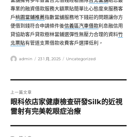
當舖擁有多年豐富台北借錢經驗團隊
台北當舖
給您最
專業的融資借款服務大額票貼簡單比心態度來服務客
戶
桃園當鋪推薦
指數當舖服務地下錢莊的問題讓你方
便借到錢符合申請條件後
信義區汽車借款
利息融信用
貸協助客戶貸款樹林當鋪選彈性無壓力合理的資料
竹
北票貼
有管道支票借款收費客戶選擇低利，
作
發
分
admin
23 1 月, 2025
Uncategorized
者
佈
類
日
期:
文
上一篇文章
章
眼科依店家健康檢查研發Silk的近視
上
一
雷射有完美乾眼症治療
導
篇
覽
文
章: