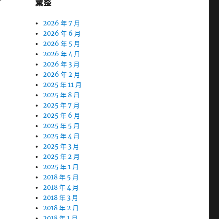
彙整
2026 年 7 月
2026 年 6 月
2026 年 5 月
2026 年 4 月
2026 年 3 月
2026 年 2 月
2025 年 11 月
2025 年 8 月
2025 年 7 月
2025 年 6 月
2025 年 5 月
2025 年 4 月
2025 年 3 月
2025 年 2 月
2025 年 1 月
2018 年 5 月
2018 年 4 月
2018 年 3 月
2018 年 2 月
2018 年 1 月