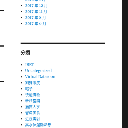
2017 年 12 月
2017 年 11 月
2017 年 8 月
2017 年 6 月
分類
IBET
Uncategorized
Virtual Dataroom
割雙眼皮
帽子
快速借款
新莊當舖
滿貫大亨
碧潭美食
近視雷射
高水位運動彩券