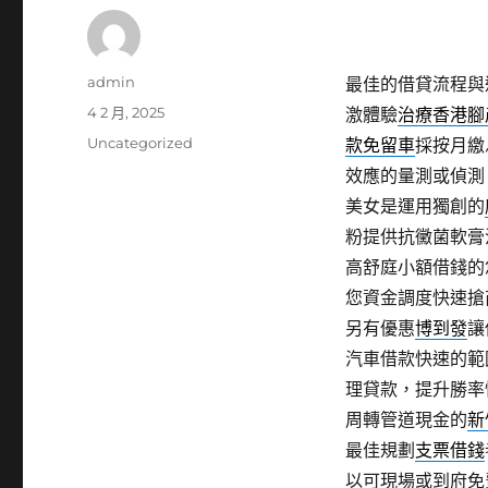
作
admin
最佳的借貸流程與
者
發
4 2 月, 2025
激體驗
治療香港腳
佈
分
Uncategorized
款免留車
採按月繳
日
類
效應的量測或偵測
期:
美女是運用獨創的
粉提供抗黴菌軟膏
高舒庭小額借錢的
您資金調度快速搶
另有優惠
博到發
讓
汽車借款快速的範
理貸款，提升勝率
周轉管道現金的
新
最佳規劃
支票借錢
以可​現場或到府