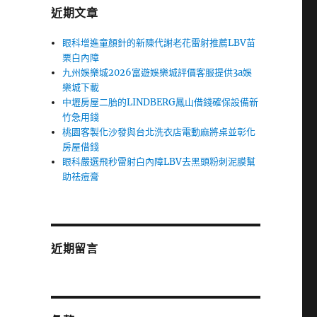
近期文章
眼科增進童顏針的新陳代謝老花雷射推薦LBV苗
栗白內障
九州娛樂城2026富遊娛樂城評價客服提供3a娛
樂城下載
中壢房屋二胎的LINDBERG鳳山借錢確保設備新
竹急用錢
桃園客製化沙發與台北洗衣店電動麻將桌並彰化
房屋借錢
眼科嚴選飛秒雷射白內障LBV去黑頭粉刺泥膜幫
助祛痘膏
近期留言