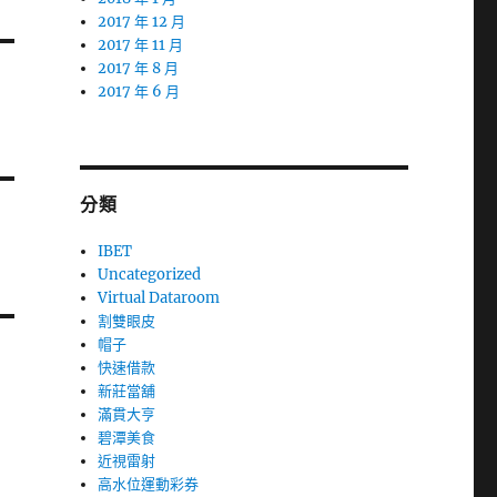
2017 年 12 月
2017 年 11 月
2017 年 8 月
2017 年 6 月
分類
IBET
Uncategorized
Virtual Dataroom
割雙眼皮
帽子
快速借款
新莊當舖
滿貫大亨
碧潭美食
近視雷射
高水位運動彩券