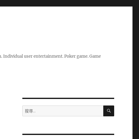
. Individual user entertainment. Poker game. Game
搜
搜
尋
尋
關
鍵
字: