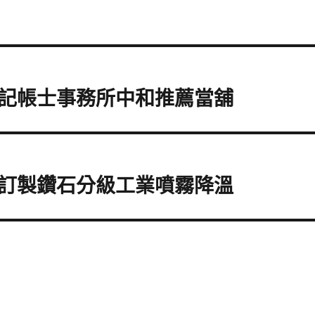
記帳士事務所中和推薦當舖
訂製鑽石分級工業噴霧降溫