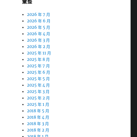
彙整
2026 年 7 月
2026 年 6 月
2026 年 5 月
2026 年 4 月
2026 年 3 月
2026 年 2 月
2025 年 11 月
2025 年 8 月
2025 年 7 月
2025 年 6 月
2025 年 5 月
2025 年 4 月
2025 年 3 月
2025 年 2 月
2025 年 1 月
2018 年 5 月
2018 年 4 月
2018 年 3 月
2018 年 2 月
2018 年 1 月