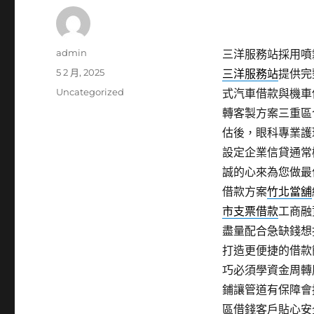
作
admin
三洋服務站採用噴霧
者
發
5 2 月, 2025
三洋服務站
提供完
佈
分
Uncategorized
式汽車借款與機車
日
類
轉客製方案三重區
期:
估後，眼科專業護
設定企業信貸通常
誠的心來為您做最
借款方案
竹北當舖
市支票借款
工商融
盡量配合急缺錢想
打造更便捷的借款
巧必須學資金周轉
鋪讓管道有保障會
區借錢客戶貼心安