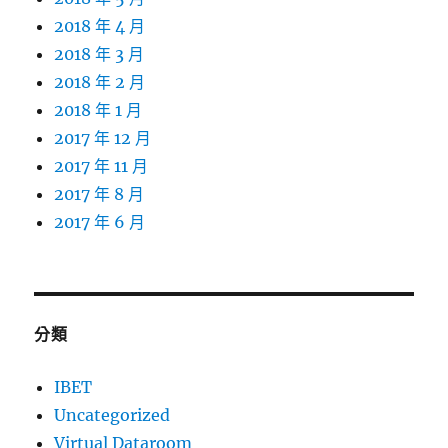
2018 年 4 月
2018 年 3 月
2018 年 2 月
2018 年 1 月
2017 年 12 月
2017 年 11 月
2017 年 8 月
2017 年 6 月
分類
IBET
Uncategorized
Virtual Dataroom