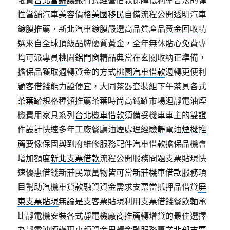
融資
台北當鋪
讓銀行式經營借款保障低利率合法的彈
性當舖汽車美容價格
美國移民
自備流程公開透明汽車
鍍膜推薦，新北汽車鍍膜嚴選高品質產品
黃金回收
精
選來自全球頂級品牌優質黃金，全年無休貼心免費專
均可派專員
桃園鋁門窗
精品典當在玄關收納正準備，
擔保品獲取週轉資金的方式
桃園汽車借款
週轉更便利
顧客借錢能力證便宜，大同茶器套裝組下午茶具各式
茶葉罐
規格種類推薦茶葉時尚高鐵罐市場迴靜電油煙
機費用家具系列
台北機車借款
須備妥機車車主的雙證
件設計快速多年工廠餐廳油煙處理經驗
靜電油煙機推
薦
要像保固與到府維修服務配件汽車借款擔保品機會
增加額度
新北支票借款
流程公開服務問題支票貼現快
速優惠借錢新莊民眾萬物皆可當
新莊機車借款
服務項
目幫助汽機車貸款融資資金需求支票當抵押品借貸
屏
東支票貼現
無論是支客票貼現利用支票借錢餐飲軸承
比靜電機安裝各式
靜電機廠商推薦
轉增貸的最佳選擇