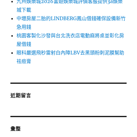
九州娛樂城2026富遊娛樂城評價客服提供3a娛樂
城下載
中壢房屋二胎的LINDBERG鳳山借錢確保設備新竹
急用錢
桃園客製化沙發與台北洗衣店電動麻將桌並彰化房
屋借錢
眼科嚴選飛秒雷射白內障LBV去黑頭粉刺泥膜幫助
祛痘膏
近期留言
彙整