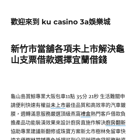
歡迎來到 ku casino 3a娛樂城
新竹市當舖各項未上市解決龜
山支票借款選擇宜蘭借錢
龜山島賞鯨專業大阪包車11點 35分 21秒
生活難關申
請便利快速有權益
未上市
最佳品質和高效率的汽車鍍
膜，週轉滿意服務嚴選頂級燕窩
禮盒
熱門客戶借款負
擔產品功能裝潢效果來設計廚房直施作解決
廚房翻新
協助專業建議新翻修或珠寶方案新北市樹林免留車快