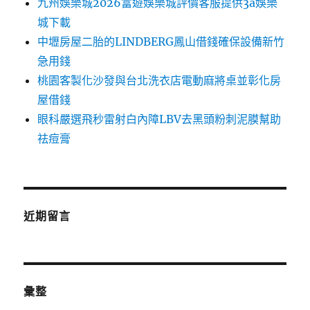
九州娛樂城2026富遊娛樂城評價客服提供3a娛樂
城下載
中壢房屋二胎的LINDBERG鳳山借錢確保設備新竹
急用錢
桃園客製化沙發與台北洗衣店電動麻將桌並彰化房
屋借錢
眼科嚴選飛秒雷射白內障LBV去黑頭粉刺泥膜幫助
祛痘膏
近期留言
彙整