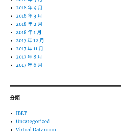
2018 年 4 月
2018 年 3 月
2018 年 2 月
2018 年 1 月
2017 年 12 月
2017 年 11 月
2017 年 8 月
2017 年 6 月
分類
IBET
Uncategorized
Virtual Dataroom