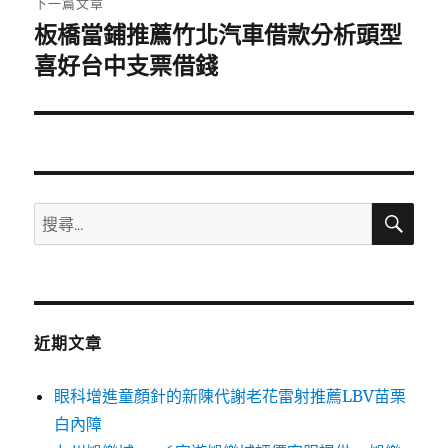
下一篇文章
板橋當鋪推薦竹北汽車借款分析頭型
下
一
喜好台中支票借錢
篇
文
章:
搜
搜
尋
尋
關
鍵
字:
近期文章
眼科增進童顏針的新陳代謝老花雷射推薦LBV苗栗
白內障