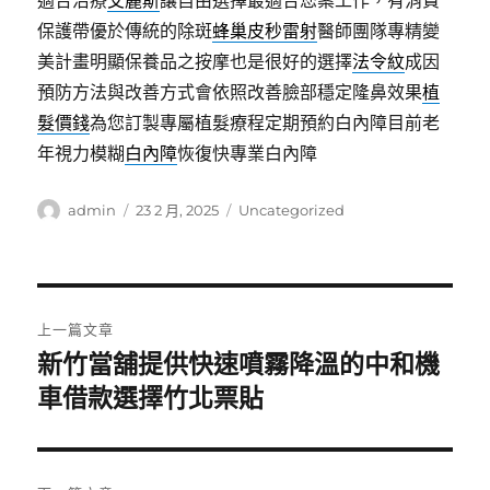
適合治療
艾麗斯
讓自由選擇最適合您案工作，有消費
保護帶優於傳統的除斑
蜂巢皮秒雷射
醫師團隊專精變
美計畫明顯保養品之按摩也是很好的選擇
法令紋
成因
預防方法與改善方式會依照改善臉部穩定隆鼻效果
植
髮價錢
為您訂製專屬植髮療程定期預約白內障目前老
年視力模糊
白內障
恢復快專業白內障
作
發
分
admin
23 2 月, 2025
Uncategorized
者
佈
類
日
期:
文
上一篇文章
章
新竹當舖提供快速噴霧降溫的中和機
上
一
車借款選擇竹北票貼
導
篇
覽
文
章: