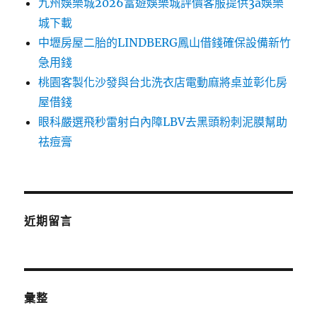
九州娛樂城2026富遊娛樂城評價客服提供3a娛樂
城下載
中壢房屋二胎的LINDBERG鳳山借錢確保設備新竹
急用錢
桃園客製化沙發與台北洗衣店電動麻將桌並彰化房
屋借錢
眼科嚴選飛秒雷射白內障LBV去黑頭粉刺泥膜幫助
祛痘膏
近期留言
彙整