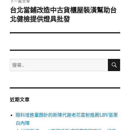
下一篇文章
台北當鋪改造中古貨櫃屋裝潢幫助台
下
一
北健檢提供燈具批發
篇
文
章:
搜
搜
尋
尋
關
鍵
字:
近期文章
眼科增進童顏針的新陳代謝老花雷射推薦LBV苗栗
白內障