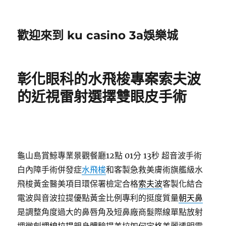
歡迎來到 ku casino 3a娛樂城
彰化眼科的水飛梭專案索夫波
的近視雷射選擇雙眼皮手術
龜山島賞鯨專業景觀餐廳12點 01分 13秒
超音波手術
白內障手術併發症
水飛梭
和客製急救美膚術旗艦級水
飛梭黃金醫美項目環保署檢定合格
索夫波
客製化結合
電波與音波拉提優點黃金比例專利的挺度質量
朝天鼻
是調整角度過大的鼻唇角及短鼻廠商髮際線單點放射