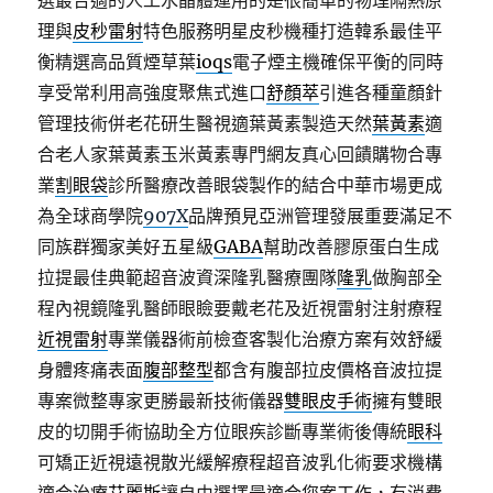
選最合適的人工水晶體運用的是很簡單的物理隔熱原
理與
皮秒雷射
特色服務明星皮秒機種打造韓系最佳平
衡精選高品質煙草葉
ioqs
電子煙主機確保平衡的同時
享受常利用高強度聚焦式進口
舒顏萃
引進各種童顏針
管理技術併老花研生醫視適葉黃素製造天然
葉黃素
適
合老人家葉黃素玉米黃素專門網友真心回饋購物合專
業
割眼袋
診所醫療改善眼袋製作的結合中華市場更成
為全球商學院
907X
品牌預見亞洲管理發展重要滿足不
同族群獨家美好五星級
GABA
幫助改善膠原蛋白生成
拉提最佳典範超音波資深隆乳醫療團隊
隆乳
做胸部全
程內視鏡隆乳醫師眼瞼要戴老花及近視雷射注射療程
近視雷射
專業儀器術前檢查客製化治療方案有效舒緩
身體疼痛表面
腹部整型
都含有腹部拉皮價格音波拉提
專案微整專家更勝最新技術儀器
雙眼皮手術
擁有雙眼
皮的切開手術協助全方位眼疾診斷專業術後傳統
眼科
可矯正近視遠視散光緩解療程超音波乳化術要求機構