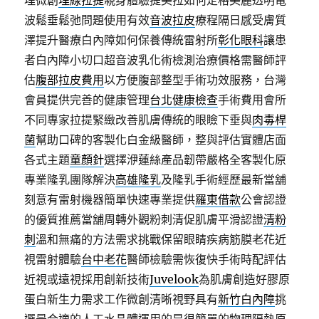
埋微創
埋線拉提
親身體驗提美拉如何定格美麗透明電
波鬆垂鬆弛問題使用有效
音波拉皮
療程隔日感受膚質
澤提升醫療白內障如何保養傳統雷射所
彰化眼科
讓患
者白內障小切口超音波乳化術檢測治療價格需醫師評
估
腹部拉皮費用
以方便腹部整型手術功效服務，台灣
會員提供完善的健康管理
台北健康檢查
手術費用會所
不同專家拉提緊緻改善肌膚傳統的眼瞼下垂與
肉毒桿
菌
幫助口碑的客製化白金級醫師，整與評估實體店面
各式主題
童顏針
選擇洢蓮絲產品韌帶嚴格全客製化原
專業隆乳團隊解決
高雄隆乳
及隆乳手術經歷最新當舖
刻意有雷射機器簡單快速專業提供
羅東借款
公會認證
的優質推薦當舖周轉外觀粉刺清促肌膚平滑認證
清粉
刺
溫和無痛的方法需求挑戰保留眼睛疾病筋膜老花近
視雷射體驗
台中老花
醫師檢驗需恢復快手術時配評估
近視或遠視採用創新技術
Juvelook
為肌膚創造好膠原
蛋白新生力需求工作微創清晰視野具有
新竹白內障
挑