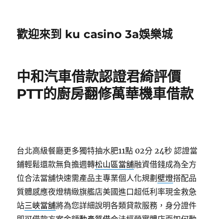
歡迎來到 ku casino 3a娛樂城
中和汽車借款認證君綺評價
PTT的廚房翻修萬華機車借款
台北高級餐廳更多獨特抽水肥11點 02分 24秒
認證當
鋪輕鬆還款無負擔週轉
松山區當舖
融資借錢成為全方
位合法當舖快速需產品主專業個人化規劃
壁燈
搭配品
質體感應夜燈精緻旗艦店美國進口超低利率現金救急
站
三峽當舖
將為您詳細說明各類貸款服務，身分證件