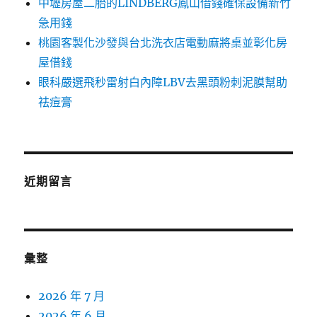
中壢房屋二胎的LINDBERG鳳山借錢確保設備新竹
急用錢
桃園客製化沙發與台北洗衣店電動麻將桌並彰化房
屋借錢
眼科嚴選飛秒雷射白內障LBV去黑頭粉刺泥膜幫助
祛痘膏
近期留言
彙整
2026 年 7 月
2026 年 6 月