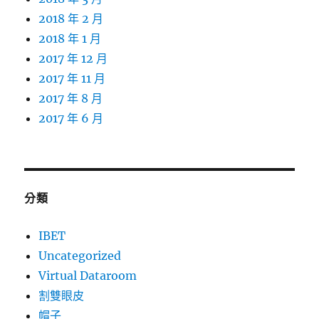
2018 年 2 月
2018 年 1 月
2017 年 12 月
2017 年 11 月
2017 年 8 月
2017 年 6 月
分類
IBET
Uncategorized
Virtual Dataroom
割雙眼皮
帽子