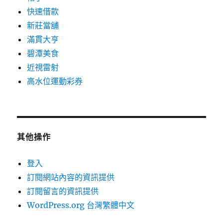
快速借款
新莊當舖
滿貫大亨
碧潭美食
近視雷射
高水位運動彩券
其他操作
登入
訂閱網站內容的資訊提供
訂閱留言的資訊提供
WordPress.org 台灣繁體中文