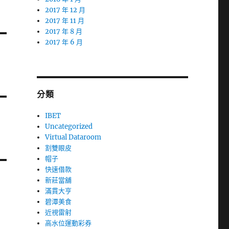
2017 年 12 月
2017 年 11 月
2017 年 8 月
2017 年 6 月
分類
IBET
Uncategorized
Virtual Dataroom
割雙眼皮
帽子
快速借款
新莊當舖
滿貫大亨
碧潭美食
近視雷射
高水位運動彩券