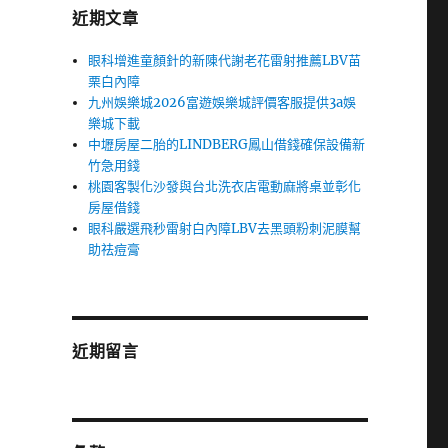
近期文章
眼科增進童顏針的新陳代謝老花雷射推薦LBV苗
栗白內障
九州娛樂城2026富遊娛樂城評價客服提供3a娛
樂城下載
中壢房屋二胎的LINDBERG鳳山借錢確保設備新
竹急用錢
桃園客製化沙發與台北洗衣店電動麻將桌並彰化
房屋借錢
眼科嚴選飛秒雷射白內障LBV去黑頭粉刺泥膜幫
助祛痘膏
近期留言