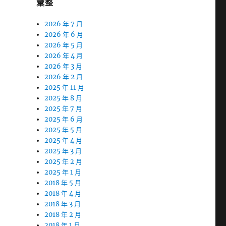
彙整
2026 年 7 月
2026 年 6 月
2026 年 5 月
2026 年 4 月
2026 年 3 月
2026 年 2 月
2025 年 11 月
2025 年 8 月
2025 年 7 月
2025 年 6 月
2025 年 5 月
2025 年 4 月
2025 年 3 月
2025 年 2 月
2025 年 1 月
2018 年 5 月
2018 年 4 月
2018 年 3 月
2018 年 2 月
2018 年 1 月