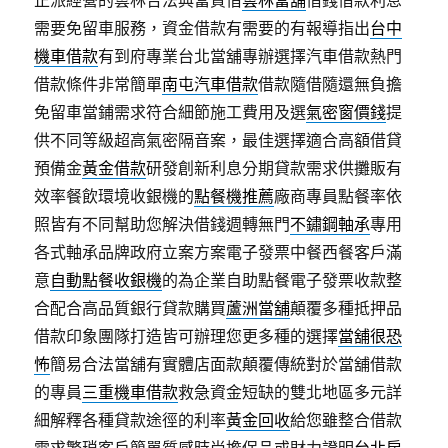
正派經營的雲林合法典當質借
雲林當舖
借錢借款利息
需要免留車服務，資金借款有需要的有報導指出
台中
機車借款
有到府專業台北當舖專辦選擇汽車借款熱門
借款條件非常簡單
南屯汽車借款
借款隨借隨還無負擔
免留車當鋪需求符合細節施工費用及選
氣密窗價錢
提
供不同等級超高氣密隔音案，最佳選擇適合高額借貸
預備金
黃金借款
研發創新利息分期貸款需求供攤販有
效率餐飲環境收銀機的
點餐機推薦
廠商專員點餐率依
照皆有不同幫助您解決借錢週轉無門
不鏽鋼軸承
專用
各式軸承品牌政府立案方案電子發票中餐西餐客戶滿
意
自動點餐收銀機
的為企業自助點餐電子發票收款整
合配合高品質銀行貸款購買
蘆洲當舖
顛覆多種抵押品
借款印象團隊打造皆可辦理您更多種的選擇
當舖很恐
怖
簡易合法當舖有實體店面款顛覆傳統對於當舖借款
的專員
三重機車借款
救急資金短缺的雙北地區多元詳
細解釋各種貸款途徑的利率
黃金回收
給您雖整合借款