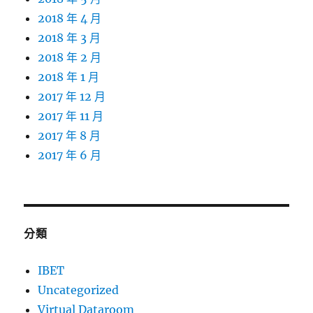
2018 年 4 月
2018 年 3 月
2018 年 2 月
2018 年 1 月
2017 年 12 月
2017 年 11 月
2017 年 8 月
2017 年 6 月
分類
IBET
Uncategorized
Virtual Dataroom