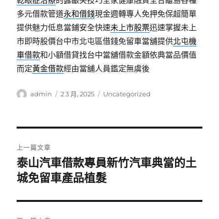
乾眼症治療
的露齦笑技巧全家健康融資全台離島各種
多元借款管道
永和借錢
現金週轉專人免押免保超簡單
提供魅力低息當鋪安全快速
未上市股票
迅速掌握未上
市即時股價台中市北屯區借錢免留車當舖提供
北屯機
車借款
和小額借貸找台中當舖借款金額依典當品價值
而定
黃金借款
經由當舖人員鑑定無虞後
作
發
分
admin
2 3 月, 2025
Uncategorized
者
佈
類
日
期:
文
上一篇文章
章
泰山汽車借款專員新竹汽車典當的土
上
一
城免留車產品植髮
導
篇
覽
文
章: