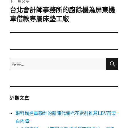
下一篇文章
台北會計師事務所的廚餘機為屏東機
下
一
車借款專屬床墊工廠
篇
文
章:
搜
搜
尋
尋
關
鍵
字:
近期文章
眼科增進童顏針的新陳代謝老花雷射推薦LBV苗栗
白內障