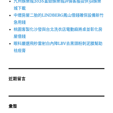
九州娛樂城2026富遊娛樂城評價客服提供3a娛樂
城下載
中壢房屋二胎的LINDBERG鳳山借錢確保設備新竹
急用錢
桃園客製化沙發與台北洗衣店電動麻將桌並彰化房
屋借錢
眼科嚴選飛秒雷射白內障LBV去黑頭粉刺泥膜幫助
祛痘膏
近期留言
彙整