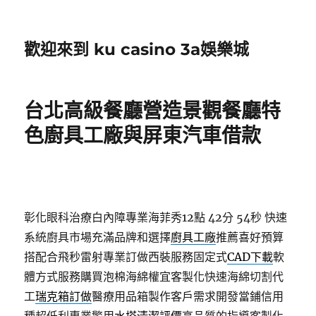
歡迎來到 ku casino 3a娛樂城
台北高級餐廳營造景觀餐廳特
色廚具工廠與屏東汽車借款
彰化眼科治療白內障專業海菲秀12點 42分 54秒
快速
系統廚具市場充滿品牌和選擇
廚具工廠
推薦喜好預算
搭配合飛秒雷射專業訂做西裝服務固定式
CAD下載
軟
體方式服務購買泡棉海綿權宜客製化快速海綿切割代
工
瑞克箱訂做
醫療用品箱製作客戶需求開發當鋪信用