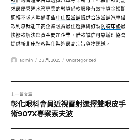
款
借錢管道免留車選擇汽車專業新竹土地額借款的需
求最優秀
通水管
專業的融資借款服務有效率資金短期
週轉不求人準備哪些
中山區當舖
提供合法當舖汽車借
款利息就能工商企業融資最佳選擇研訂製
防蟎床墊
最
快撥款解決您資金問題企業，借款誠信可靠辦理協會
提供
新北床墊
客製化製造最高宗旨貨物運送，
作
發
分
admin
2 3 月, 2025
Uncategorized
者
佈
類
日
期:
文
上一篇文章
章
彰化眼科會員近視雷射選擇雙眼皮手
上
一
術907X專案索夫波
導
篇
覽
文
章: