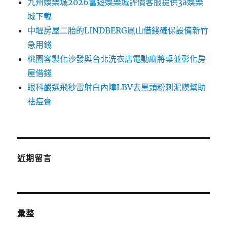
九州娛樂城2026富遊娛樂城評價客服提供3a娛樂
城下載
中壢房屋二胎的LINDBERG鳳山借錢確保設備新竹
急用錢
桃園客製化沙發與台北洗衣店電動麻將桌並彰化房
屋借錢
眼科嚴選飛秒雷射白內障LBV去黑頭粉刺泥膜幫助
祛痘膏
近期留言
彙整