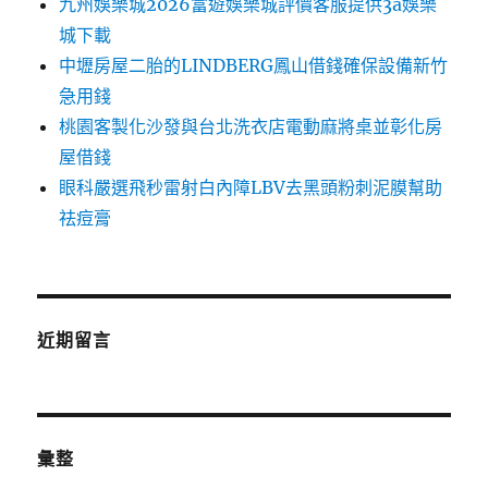
九州娛樂城2026富遊娛樂城評價客服提供3a娛樂
城下載
中壢房屋二胎的LINDBERG鳳山借錢確保設備新竹
急用錢
桃園客製化沙發與台北洗衣店電動麻將桌並彰化房
屋借錢
眼科嚴選飛秒雷射白內障LBV去黑頭粉刺泥膜幫助
祛痘膏
近期留言
彙整