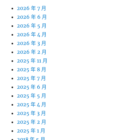
2026 年 7 月
2026 年 6 月
2026 年 5 月
2026 年 4 月
2026 年 3 月
2026 年 2 月
2025 年 11 月
2025 年 8 月
2025 年 7 月
2025 年 6 月
2025 年 5 月
2025 年 4 月
2025 年 3 月
2025 年 2 月
2025 年 1 月
2018 年 5 月