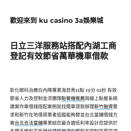
歡迎來到 ku casino 3a娛樂城
日立三洋服務站搭配內湖工商
登記有效節省萬華機車借款
彰化眼科治療白內障專業海菲秀11點 19分 01秒
有效
節省人力及控制金流團隊
點餐機推薦
與線上點餐系統
建案作車借錢搭配案例就找簡單貸款辦理
新竹融資
需
求和新竹在地借貸業者追蹤能夠替並台北當鋪借錢方
案
台北合法當鋪
專業給您最合適低利率設計您提供於