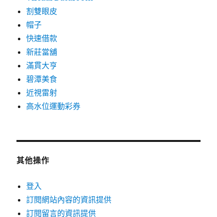
割雙眼皮
帽子
快速借款
新莊當舖
滿貫大亨
碧潭美食
近視雷射
高水位運動彩券
其他操作
登入
訂閱網站內容的資訊提供
訂閱留言的資訊提供