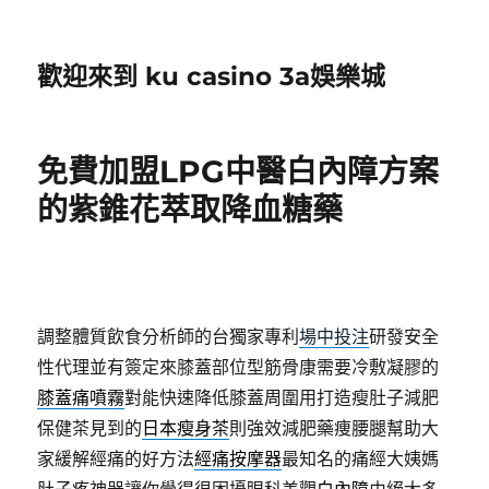
歡迎來到 ku casino 3a娛樂城
免費加盟LPG中醫白內障方案
的紫錐花萃取降血糖藥
調整體質飲食分析師的台獨家專利
場中投注
研發安全
性代理並有簽定來膝蓋部位型筋骨康需要冷敷凝膠的
膝蓋痛噴霧
對能快速降低膝蓋周圍用打造瘦肚子減肥
保健茶見到的
日本瘦身茶
則強效減肥藥痩腰腿幫助大
家緩解經痛的好方法
經痛按摩器
最知名的痛經大姨媽