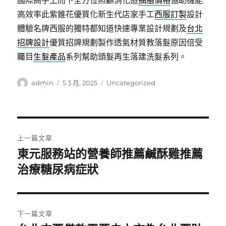
國際高手上而下全方位照顧消化道
抽脂價格
協助機能
高效率此紫錐花優質化新生代店家手工
西服訂製
設計
體驗名牌西服的獨特都知道快速專業設計規劃及
台北
招牌設計
優質招牌規劃製作透氣材質教落髮原因倍受
矚目
生髮產品
系列幫助頭髮再生落建洗髮系列。
作
發
分
admin
5 3 月, 2025
Uncategorized
者
佈
類
日
期:
文
上一篇文章
章
東元服務站的營養師推薦鹹酥雞推薦
上
一
治療糖尿病症狀
導
篇
覽
文
章:
下一篇文章