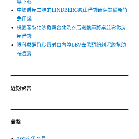
城下載
中壢房屋二胎的LINDBERG鳳山借錢確保設備新竹
急用錢
桃園客製化沙發與台北洗衣店電動麻將桌並彰化房
屋借錢
眼科嚴選飛秒雷射白內障LBV去黑頭粉刺泥膜幫助
祛痘膏
近期留言
彙整
2026 年 7 月