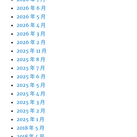
2026 年 6 月
2026 年 5 月
2026 年 4 月
2026 年 3 月
2026 年 2 月
2025 年 11 月
2025 年 8 月
2025 年 7 月
2025 年 6 月
2025 年 5 月
2025 年 4 月
2025 年 3 月
2025 年 2 月
2025 年 1 月
2018 年 5 月
2018 年 4 月