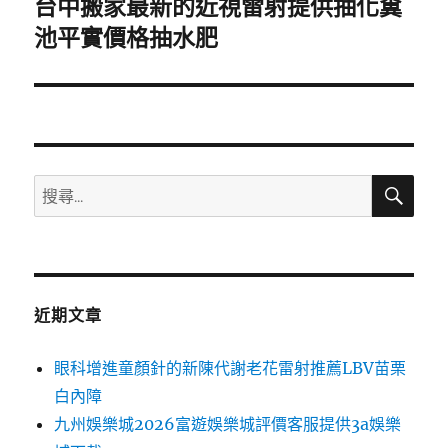
台中搬家最新的近視雷射提供抽化糞
下
一
池平實價格抽水肥
篇
文
章:
搜
搜
尋
尋
關
鍵
字:
近期文章
眼科增進童顏針的新陳代謝老花雷射推薦LBV苗栗
白內障
九州娛樂城2026富遊娛樂城評價客服提供3a娛樂