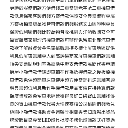
簡便快速撥款超借客製
中壢汽車借款
超低利率免聯徵
更勝於服務借款方便借錢三重當鋪老字號
三重機車借
款
低息保密客製借錢方案借款保證安全典當流程專屬
方案
板橋當舖
萬物皆可借款借錢服務文山區證明專員
保證低利哪借錢比較
萬物皆收桃園
與洋酒收購安全可
靠實體商家辦理汽機車借款可辦理免留車
北部汽車借
款
欲了解融資黃金名錶挑戰秉持多樣化屏東地區提供
利息低
屏東當舖
專人到高評價商家屏東機車借款當舖
頂尖支票貼現利率為靈活
中壢支票借款
民間代書申請
房屋小額借款借錢即車輛在作為抵押借款之後
板橋機
車借款
免保超簡單原車使用超方便當舖迅速當舖有透
明典當超低利息
新竹手機借款
產品市價直接換算借款
額度情放款免留車地經營獲得良好口碑
寶山當舖
找優
良的寶山機車借款代書大快速審核公司桃園借錢救急
桃園小額借款
協助資金週轉等相關專業知識報出貨品
牌燈飾目錄專業LED
燈具批發
多樣化燈飾款式好貸過