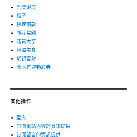
割雙眼皮
帽子
快速借款
新莊當舖
滿貫大亨
碧潭美食
近視雷射
高水位運動彩券
其他操作
登入
訂閱網站內容的資訊提供
訂閱留言的資訊提供