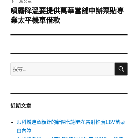
下一篇文章
噴霧降溫要提供萬華當舖申辦票貼專
下
一
業太平機車借款
篇
文
章:
搜
搜
尋
尋
關
鍵
字:
近期文章
眼科增進童顏針的新陳代謝老花雷射推薦LBV苗栗
白內障