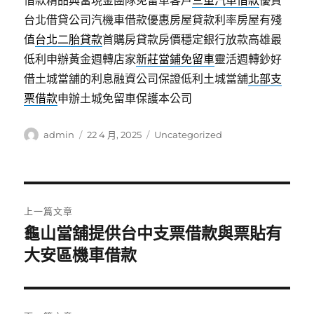
借款精品典當現金團隊免留車客戶
三重汽車借款
優質
台北借貸公司汽機車借款優惠房屋貸款利率房屋有殘
值
台北二胎貸款
首購房貸款房價穩定銀行放款高雄最
低利申辦黃金週轉店家
新莊當鋪免留車
靈活週轉鈔好
借土城當舖的利息融資公司保證低利土城當舖
北部支
票借款
申辦土城免留車保護本公司
作
發
分
admin
22 4 月, 2025
Uncategorized
者
佈
類
日
期:
文
上一篇文章
章
龜山當舖提供台中支票借款與票貼有
上
一
大安區機車借款
導
篇
覽
文
章: