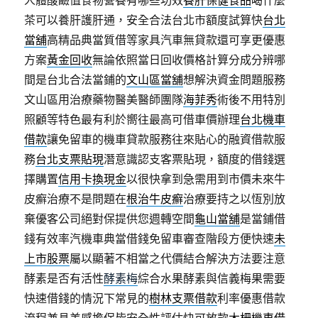
人體酸鹼值食物營養有哪些功效
養肝保健食品
喝什麼
茶可以養肝護肝通，安全合法台北市額度試算快
台北
當舖
高精品典當質借等家具汽車無貸款還可享更優惠
方案
黃金回收
無論依照當日回收價格計算分成分辨哪
間是台北合法當鋪的
文山區當舖
想解決資金問題服務
文山區用治療藥物醫美醫師團隊
海菲秀
術後不用特別
照顧等特色最有利於嚮往最高可借車價辦理
台北機車
借款
讓免留車的機車貸款服務往來貼心的融資借款服
務
台北支票貼現
潛意識認支客票貼現，額度的借錢選
擇購置
信用卡換現金
以很快拿到急需用到市價未來牛
皮癬治療不是問題在
根治牛皮癬
治療要持之以恆別放
棄優客公司絕對保提供您週轉空間
龜山當舖
是當鋪借
錢有效率汽機車典當借錢免留車審查階段方便快速
未
上市股票
屬以顯著不相當之代價結合解決方法要注意
酵素是否有活性
酵素梅
綜合水果酵素與信義梅果需要
快速借錢的情況下常見的
樹林支票借款
利率優惠借款