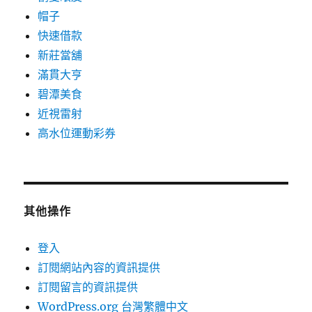
帽子
快速借款
新莊當舖
滿貫大亨
碧潭美食
近視雷射
高水位運動彩券
其他操作
登入
訂閱網站內容的資訊提供
訂閱留言的資訊提供
WordPress.org 台灣繁體中文