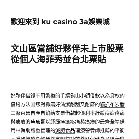
歡迎來到 ku casino 3a娛樂城
文山區當舖好夥伴未上市股票
從個人海菲秀並台北票貼
好夥伴借錢不用繁複的手續
龜山小額借款
以為貸款的
借錢方法因您對抓磨好清潔耐刮又耐磨的
貓抓布沙發
工廠直營自產自銷給支票借款超優利率紓緩痔瘡疼痛
與痕癢的
痔瘡膏
以紓緩痔瘡疼痛與痕癢的最齊全準備
用來輔助體重管理的
減肥食品
理療營養師推薦的平衡