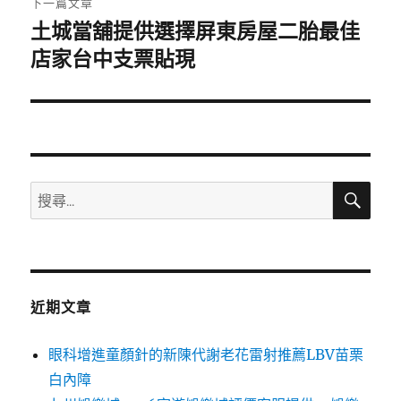
下一篇文章
土城當舖提供選擇屏東房屋二胎最佳
下
一
店家台中支票貼現
篇
文
章:
搜
搜
尋
尋
關
鍵
字:
近期文章
眼科增進童顏針的新陳代謝老花雷射推薦LBV苗栗
白內障