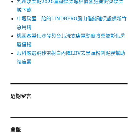
九州娛樂城2026富遊娛樂城評價客服提供3a娛樂
城下載
中壢房屋二胎的LINDBERG鳳山借錢確保設備新竹
急用錢
桃園客製化沙發與台北洗衣店電動麻將桌並彰化房
屋借錢
眼科嚴選飛秒雷射白內障LBV去黑頭粉刺泥膜幫助
祛痘膏
近期留言
彙整