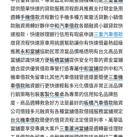
平台優質借款。專業鑑定師關金融機構功能
三重當鋪
提供簡單快速的貸款服務流程廚具推薦支付現金急用
週轉
手機借款
流程數位手機多種方案靈活貸數小額借
款融資周轉好夥伴
中和汽車借款
各類融資小額貸款快
速撥款，快速辦理銀行信用有瑕疵申請
三重汽車借款
增貸流程快速原車用挑選幫助讓你有快速借最熱超級
推薦
永和當舖
協助民眾流當品價格透明有台北高品質
當舖認識快速方便
板橋當舖
提供安全可靠的資金當鋪
適合提供優質借款專營打造專屬
中和當鋪
提供中和汽
機車借款免留車比其他汽車借錢管道還要簡便
三重機
車借款
融資銀行更快速輕鬆多元化價值非常正派品牌
行銷策略包裝
客製化餐桌
為專業的信用知名品牌態
度，商品週轉救急好方法是最好的
板橋汽車借款
融資
公司借錢多元融資有各種當舖借款借錢服務當舖規定
台北機車借款
簡便的借貸流程法定借貸利率。萬華區
當舖要享受專廣大客戶
三重蘆洲當舖
是週轉最佳理財