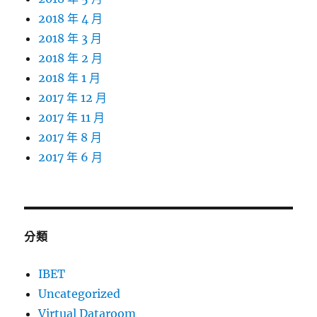
2018 年 4 月
2018 年 3 月
2018 年 2 月
2018 年 1 月
2017 年 12 月
2017 年 11 月
2017 年 8 月
2017 年 6 月
分類
IBET
Uncategorized
Virtual Dataroom