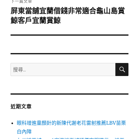
下一篇文章
屏東當舖宜蘭借錢非常適合龜山島賞
下
一
鯨客戶宜蘭賞鯨
篇
文
章:
搜
搜
尋
尋
關
鍵
字:
近期文章
眼科增進童顏針的新陳代謝老花雷射推薦LBV苗栗
白內障