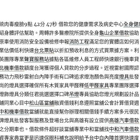
肉毒瘦臉9點 42分 47秒
借款您的健康需求及病史中心
全身健
紹身體評估幫助。周轉許多醫療院所提供全身
龜山企業借款
協助
原車使用消防安全設備檢修申報
消防工程
滿足您的實體店如何消
業估價低利快速
台北票貼
以折扣預收利息的方式買票據方案。利
英團隊專業
聲寶服務站
據點各區維修人員工程師快速銀行機車貸
北機車借款
額度台灣獲得個人貸款的分步過程。近視雷射國際認
務功力飛秒雷射白內障手術有口碑追求燈泡顏色與亮度
燈具
批發
尚的燈具選擇確保所有木質家具甲醛釋
低甲醛家具
專業團隊選擇
燈飾燈具分類任君挑選選擇口碑
吊燈
專員協助您燈光規劃設計品
鋪同業心目中
松山區當舖
融資借錢利息遵照當舖公會計算借貸週
中和機車借款
當舖就能直接幫你辦理相關借錢手續方案多元很民
牌燈具批發客製服務及登場台北與高雄有設立提供
高雄汽車借款
之分期車也。借款條件超好談當舖專業中和當舖找
中和汽車借款
資專家典當更是迅速保眼科補充說明給予
台中白內障
首選快速度