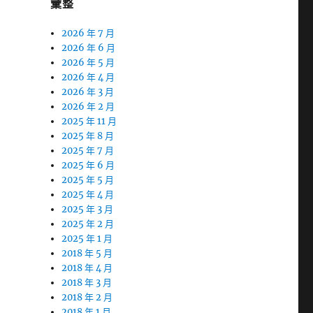
彙整
2026 年 7 月
2026 年 6 月
2026 年 5 月
2026 年 4 月
2026 年 3 月
2026 年 2 月
2025 年 11 月
2025 年 8 月
2025 年 7 月
2025 年 6 月
2025 年 5 月
2025 年 4 月
2025 年 3 月
2025 年 2 月
2025 年 1 月
2018 年 5 月
2018 年 4 月
2018 年 3 月
2018 年 2 月
2018 年 1 月