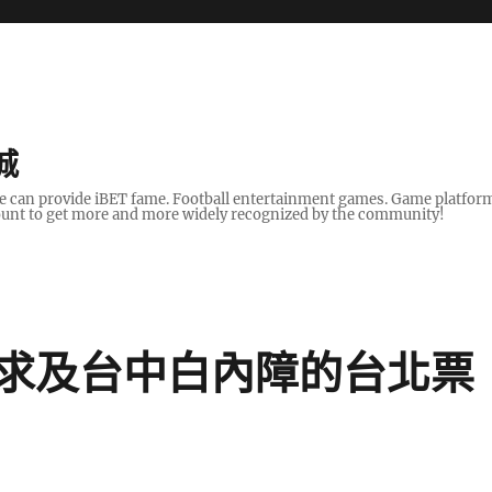
城
 can provide iBET fame. Football entertainment games. Game platform
account to get more and more widely recognized by the community!
求及台中白內障的台北票