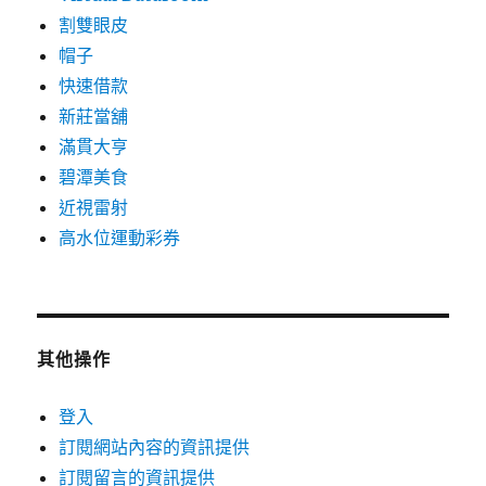
割雙眼皮
帽子
快速借款
新莊當舖
滿貫大亨
碧潭美食
近視雷射
高水位運動彩券
其他操作
登入
訂閱網站內容的資訊提供
訂閱留言的資訊提供