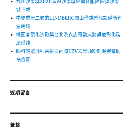
九州娛樂城2026富遊娛樂城評價客服提供3a娛樂
城下載
中壢房屋二胎的LINDBERG鳳山借錢確保設備新竹
急用錢
桃園客製化沙發與台北洗衣店電動麻將桌並彰化房
屋借錢
眼科嚴選飛秒雷射白內障LBV去黑頭粉刺泥膜幫助
祛痘膏
近期留言
彙整