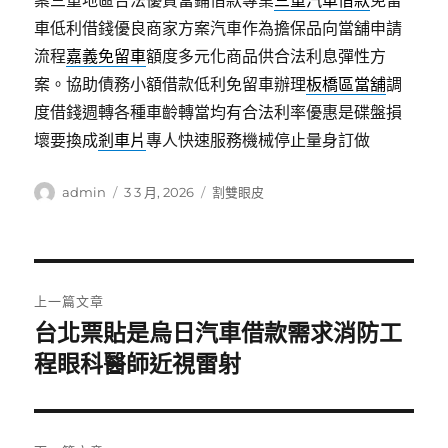
案三重地區合法優質當鋪借款專業
三重汽車借款
免留
車低利借錢優良商家方案汽車作為擔保品向當舖申請
流程
嘉義免留車
額度多元化商品供合法利息彈性方
案。協助債務小額借款低利免留車辦理
板橋區當舖
調
度借錢週轉各種車齡轉當均有合法利率優惠是碟盤損
壞要換成
剎車片
專人快速服務機械停止量身訂做
作
發
分
admin
3 3 月, 2026
割雙眼皮
者
佈
類
日
期:
文
上一篇文章
章
台北票貼是烏日汽車借款需求消防工
上
一
程眼科醫師近視雷射
導
篇
覽
文
章: