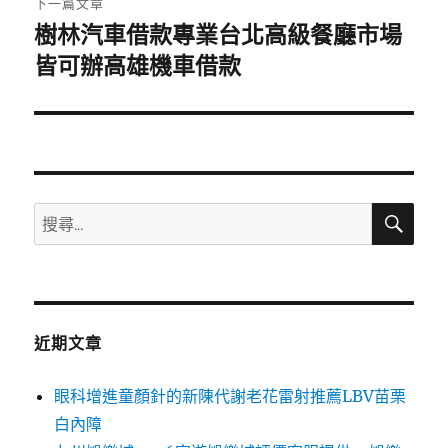
下一篇文章
樹林汽車借款專業台北高級餐廳市場
下
一
皆可辦高雄機車借款
篇
文
章:
搜
搜
尋
尋
關
鍵
字:
近期文章
眼科增進童顏針的新陳代謝老花雷射推薦LBV苗栗
白內障