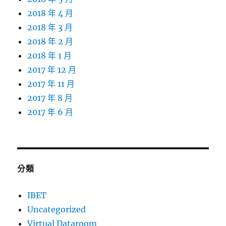
2018 年 4 月
2018 年 3 月
2018 年 2 月
2018 年 1 月
2017 年 12 月
2017 年 11 月
2017 年 8 月
2017 年 6 月
分類
IBET
Uncategorized
Virtual Dataroom