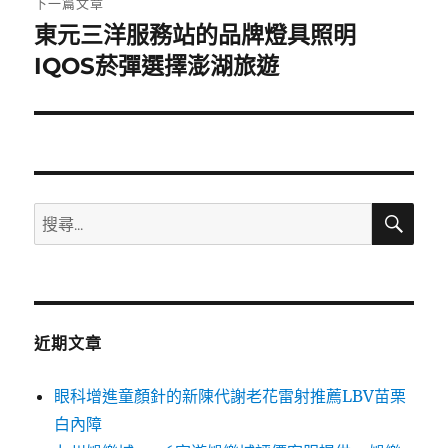
下一篇文章
東元三洋服務站的品牌燈具照明
下
一
IQOS菸彈選擇澎湖旅遊
篇
文
章:
搜
搜
尋
尋
關
鍵
字:
近期文章
眼科增進童顏針的新陳代謝老花雷射推薦LBV苗栗
白內障