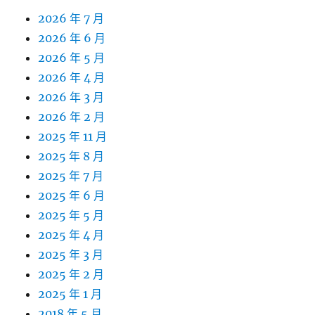
2026 年 7 月
2026 年 6 月
2026 年 5 月
2026 年 4 月
2026 年 3 月
2026 年 2 月
2025 年 11 月
2025 年 8 月
2025 年 7 月
2025 年 6 月
2025 年 5 月
2025 年 4 月
2025 年 3 月
2025 年 2 月
2025 年 1 月
2018 年 5 月