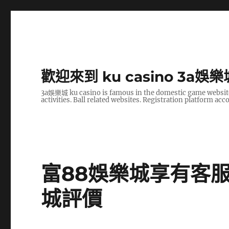
歡迎來到 ku casino 3a娛樂
3a娛樂城 ku casino is famous in the domestic game website
activities. Ball related websites. Registration platform 
富88娛樂城享有客
城評價