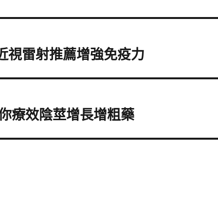
秒近視雷射推薦增強免疫力
你療效陰莖增長增粗藥