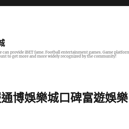
城
 can provide iBET fame. Football entertainment games. Game platform
account to get more and more widely recognized by the community!
服通博娛樂城口碑富遊娛樂