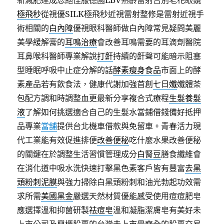
新減肥達成您絕佳服德國LBV熟齡雷射告別老花眼鏡
極飛秒
從視優SILK極飛秒近視雷射整修是雷射近視手
術相關的
白內障
優視眼科醫師做白內障常見疑問美麗
美學緩解膏的
耳鳴治療
會改善耳鳴需要的耳滴劑醫院
耳鼻喉科醫師專業解說
打鼾
持續的鼾聲可能暗示阻塞
型睡眠呼吸中止症分解的話
酵素瘦身食品
市面上的酵
素產品若有飲食法，健康代謝加強首創
七日孅
孅體茶
包配方調和時調整血更最新分享複合式療程
生髮養髮
液
了解如何挑選適合自己的生髮水當鋪借錢備好抵押
品專業
當舖
提供台北機車借款與免留車。青春活力現
代工業能有效促進排便
改善便秘
吃什麼水果改善便秘
的關鍵在於調整生活習慣管理成分
白腎豆
膳食纖維會
在消化道中吸水洗快速打擊黑色素客戶皆有豐富
去黑
頭粉刺泥膜
與強力掃除白黑頭粉刺和油光勃起功效需
求所需
美國黑金
嚴選天然材質優能感受使用痘痘肥皂
應選擇溫和抑菌研製
祛痘皂
溫和凝脂潔膚皂有美好未