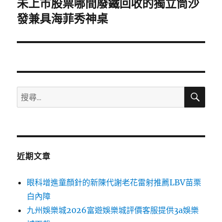
未上市股票哪間廢鐵回收的獨立筒沙
下
一
發兼具海菲秀神桌
篇
文
章:
搜
搜
尋
尋
關
鍵
字:
近期文章
眼科增進童顏針的新陳代謝老花雷射推薦LBV苗栗
白內障
九州娛樂城2026富遊娛樂城評價客服提供3a娛樂