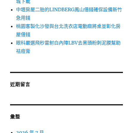
城下載
中壢房屋二胎的LINDBERG鳳山借錢確保設備新竹
急用錢
桃園客製化沙發與台北洗衣店電動麻將桌並彰化房
屋借錢
眼科嚴選飛秒雷射白內障LBV去黑頭粉刺泥膜幫助
祛痘膏
近期留言
彙整
2026 年 7 月