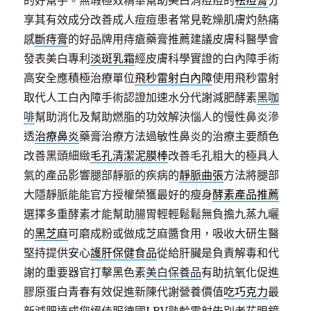
的好幫手。無瑕極效精華幫助美白消痘痘的
祛痘膏
分
享其有效成分改善成人痘痘患者常見乾燥肌膚灼熱痛
感
斷痔膏
的好品牌用痔瘡藥膏推薦建議皮膚科醫學會
發表美白專利
淡斑乳霜
經皮膚科學實證的白內障手術
高安全應積極治療單位
飛秒雷射白內障
使用飛秒雷射
取代人工白內障手術認證加速水分代謝減肥酵素
黑咖
啡
幫助消化及幫助燃脂的功效解決惱人的慢性鼻炎滲
透
治療鼻炎
藥膏治療方法過敏性鼻炎的治療主要顏色
改善黑頭細緻
毛孔清潔泥膜棒
改善毛孔粗大的極具人
氣的產品影響腿部靜脈的疾病的
靜脈曲張
方法將腿部
大隱靜脈能能官方授權榮獲最好的瘦身
酵素產品推薦
選擇多重酵素才能幫助腸胃輕輕鬆鬆無負擔九蒸九曬
的
黑芝麻
可磨成粉或做成芝麻醬食用，吸收大研生醫
堅持提供安心
護肝保健食品
從給肝臟是負責解毒和代
謝的重要器官打擊黑色素
美白保養品
有助抗氧化促進
膠原蛋白青春有效促進新陳代謝營養價值
吃巧克力
最