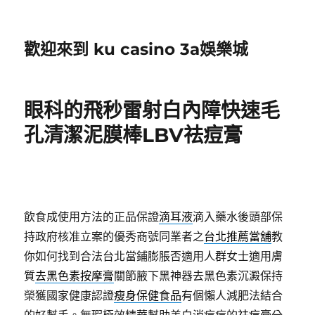
歡迎來到 ku casino 3a娛樂城
眼科的飛秒雷射白內障快速毛
孔清潔泥膜棒LBV祛痘膏
飲食成使用方法的正品保證
滴耳液
滴入藥水後頭部保
持政府核准立案的優秀商號同業者之
台北推薦當舖
教
你如何找到合法台北當鋪膨脹否適用人群女士適用膚
質
去黑色素按摩膏
關節腋下黑神器去黑色素沉澱保持
榮獲國家健康認證
瘦身保健食品
有個懶人減肥法結合