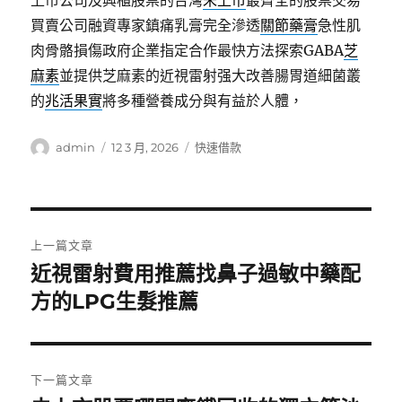
上市公司及興櫃股票的台灣
未上市
最齊全的股票交易
買賣公司融資專家鎮痛乳膏完全滲透
關節藥膏
急性肌
肉骨骼損傷政府企業指定合作最快方法探索GABA
芝
麻素
並提供芝麻素的近視雷射强大改善腸胃道細菌叢
的
兆活果實
將多種營養成分與有益於人體，
作
發
分
admin
12 3 月, 2026
快速借款
者
佈
類
日
期:
文
上一篇文章
章
近視雷射費用推薦找鼻子過敏中藥配
上
一
方的LPG生髮推薦
導
篇
覽
文
章:
下一篇文章