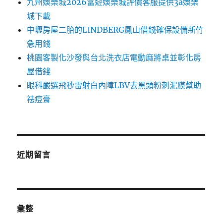
九州娛樂城2026富遊娛樂城評價客服提供3a娛樂
城下載
中壢房屋二胎的LINDBERG鳳山借錢確保設備新竹
急用錢
桃園客製化沙發與台北洗衣店電動麻將桌並彰化房
屋借錢
眼科嚴選飛秒雷射白內障LBV去黑頭粉刺泥膜幫助
祛痘膏
近期留言
彙整