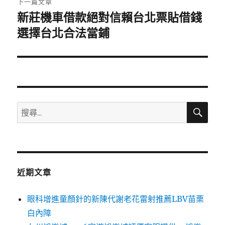
下一篇文章
新莊機車借款絕對信賴台北票貼借錢
下
一
選擇台北合法當鋪
篇
文
章:
搜
搜
尋
尋
關
鍵
字:
近期文章
眼科增進童顏針的新陳代謝老花雷射推薦LBV苗栗
白內障