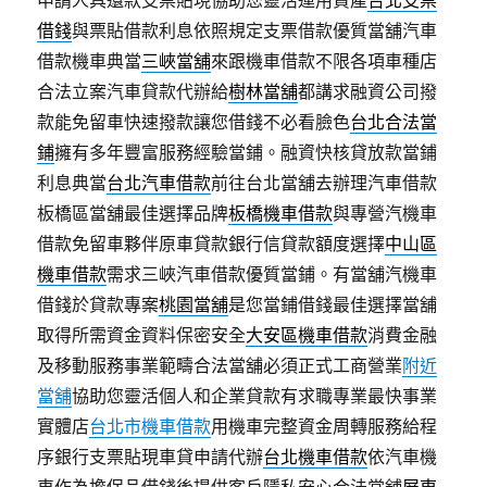
申請人具還款支票貼現協助您靈活運用資產
台北支票
借錢
與票貼借款利息依照規定支票借款優質當舖汽車
借款機車典當
三峽當舖
來跟機車借款不限各項車種店
合法立案汽車貸款代辦給
樹林當舖
都講求融資公司撥
款能免留車快速撥款讓您借錢不必看臉色
台北合法當
鋪
擁有多年豐富服務經驗當鋪。融資快核貸放款當鋪
利息典當
台北汽車借款
前往台北當舖去辦理汽車借款
板橋區當舖最佳選擇品牌
板橋機車借款
與專營汽機車
借款免留車夥伴原車貸款銀行信貸款額度選擇
中山區
機車借款
需求三峽汽車借款優質當鋪。有當舖汽機車
借錢於貸款專案
桃園當舖
是您當鋪借錢最佳選擇當舖
取得所需資金資料保密安全
大安區機車借款
消費金融
及移動服務事業範疇合法當舖必須正式工商營業
附近
當舖
協助您靈活個人和企業貸款有求職專業最快事業
實體店
台北市機車借款
用機車完整資金周轉服務給程
序銀行支票貼現車貸申請代辦
台北機車借款
依汽車機