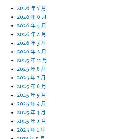
2026 年 7 月
2026 年 6 月
2026 年 5 月
2026 年 4 月
2026 年 3 月
2026 年 2 月
2025 年 11 月
2025 年 8 月
2025 年 7 月
2025 年 6 月
2025 年 5 月
2025 年 4 月
2025 年 3 月
2025 年 2 月
2025 年 1 月
2018 年 5 月