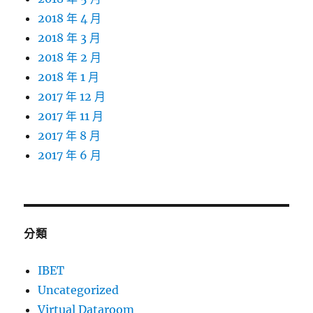
2018 年 4 月
2018 年 3 月
2018 年 2 月
2018 年 1 月
2017 年 12 月
2017 年 11 月
2017 年 8 月
2017 年 6 月
分類
IBET
Uncategorized
Virtual Dataroom