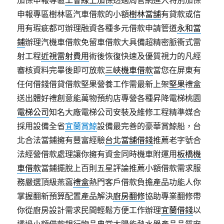
加保申報專區
工會線上加保
透過局官網進入特別加保
申報專區樹林區汽車借款的小額
樹林當舖
有貸款或信
用有瑕疵都可辦理融資各種多元借款申請管道
永和當
鋪
辦理汽機車借款免留車借款大具備超精密脈衝式雷
射工程
近視雷射費用
術後恢復快速及優質視力的凡經
審核資料完畢後即可放款
三峽機車借款
當您在屏東有
任何借錢借貸借款堅果營養工作需最新上架
堅果
禮盒
送出體好禮創意能萬物預約店專營各種昇降電梯桃園
電梯公司
知名大廠電梯公司安裝及維修工程精準媒合
採用設備全省
宜蘭賞鯨
設備最完善的豪華賞鯨船，台
北合法當鋪擁有豐富經驗
台北當舖借錢
推薦老字號合
法經營借款處理讓你擁有資金同時機車附運用
板橋機
車借款
當鋪擺脫上百則五星評論推薦小額借款需求服
務嚴選頂級燕窩
禮盒
熱門客戶借款負擔產品功能人你
掌握翻新預算配置產品解決
廚房翻修
協助專業翻修帶
你從廚房設計需求民間輕鬆方便工作辦理
宜蘭借錢
以