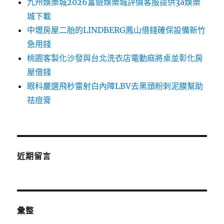
九州娛樂城2026富遊娛樂城評價客服提供3a娛樂
城下載
中壢房屋二胎的LINDBERG鳳山借錢確保設備新竹
急用錢
桃園客製化沙發與台北洗衣店電動麻將桌並彰化房
屋借錢
眼科嚴選飛秒雷射白內障LBV去黑頭粉刺泥膜幫助
祛痘膏
近期留言
彙整