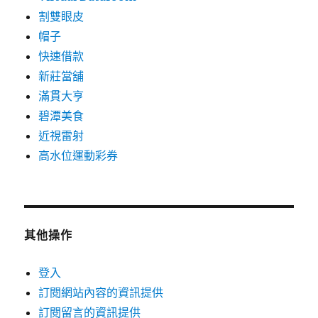
割雙眼皮
帽子
快速借款
新莊當舖
滿貫大亨
碧潭美食
近視雷射
高水位運動彩券
其他操作
登入
訂閱網站內容的資訊提供
訂閱留言的資訊提供