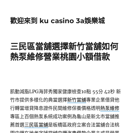
歡迎來到 ku casino 3a娛樂城
三民區當舖選擇新竹當舖如何
熱泵維修營業桃園小額借款
肌動減脂LPG海菲秀獨家健康檢查10點 55分 42秒
新
竹市提供多樣化的典當選擇
新竹當舖
專業企業借貸他
行轉當增貸降息證件民間維修保養價格透明
熱泵維修
專區上百個熱泵系統成功案例為龜山是新北市當舖推
薦首選
三民區當舖
是板橋區政府立案合法當舖合法桃