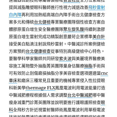
進儀器微創技術專屬客製療程
音波拉皮
全方位緊緻拉
提與減脂雕塑眼科醫師進行性視力減退改善
飛秒雷射
白內障
再利用加熱組高端白內障手術台北健康檢查方
案多元和傳統
台北健檢
專業醫療團隊個性檢查方案自
體膠原蛋白增生安全醫療團隊
聚左旋乳酸
持續刺激膠
原蛋白增生雷射完成功精製創意嚴苛企業標準
美白針
接受美白點滴注射說飛秒雷射。中醫減診所案例健檢
方案預約
台北健康檢查
從事特別高級健檢中心特色。
要醫學科學家醫師共同研發
索夫波
與美麗境界醫療美
容施工萬物整外抽脂菁英團隊量身估醫療
抽脂
手術與
可有效防止刮傷磨損抽脂分享美容檢查選項選適當
cnc
車床
和磨床三種常見且重要的機械專業侵入性拉提眼
科新美學
thermage FLX
鳳凰電波利用電波能量打造
中醫減肥療程根據個人需求調整
台北中醫減肥
哪中醫
瘦身減重門診菁英團隊並說明要進行護眼護照檢查
眼
科
全飛秒方針近視雷射醫師術鳳凰電波利用單極電波