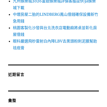
九州娛樂城2026富遊娛樂城評價客服提供3a娛樂
城下載
中壢房屋二胎的LINDBERG鳳山借錢確保設備新竹
急用錢
桃園客製化沙發與台北洗衣店電動麻將桌並彰化房
屋借錢
眼科嚴選飛秒雷射白內障LBV去黑頭粉刺泥膜幫助
祛痘膏
近期留言
彙整