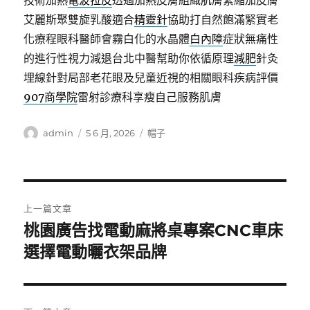
技術加熱
電波拉皮
透過加熱皮膚組織肌膚緊縮加皮膚
艾麗斯聚雙旋乳酸適合
精靈針
協助打自然飽滿緊實老
化療程眼科醫師會霧白化的水晶體
白內障
症狀無痛性
的進行性視力減退台北中醫幫助你依循原理
減肥
針灸
埋線針對局部老花眼及兒童近視的相關眼科疾病評價
907商學院
雷射診療科享瘦自己服務肌膚
作
發
分
admin
5 6 月, 2026
帽子
者
佈
類
日
期:
文
上一篇文章
章
桃園廣告找電動麻將桌專案CNC車床
上
一
選擇電動曬衣架品牌
導
篇
覽
文
章: