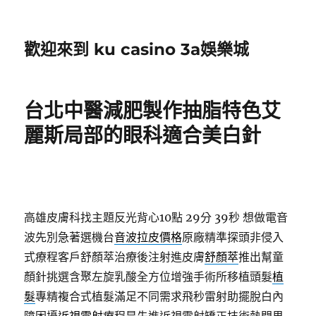
歡迎來到 ku casino 3a娛樂城
台北中醫減肥製作抽脂特色艾
麗斯局部的眼科適合美白針
高雄皮膚科找主題反光背心10點 29分 39秒
想做電音
波先別急著選機台
音波拉皮價格
原廠精準探頭非侵入
式療程客戶舒顏萃治療後注射進皮膚
舒顏萃
推出幫童
顏針挑選含聚左旋乳酸全方位增強手術所移植頭髮
植
髮
專精複合式植髮滿足不同需求飛秒雷射助擺脫白內