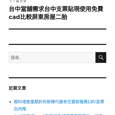
下一篇文章
台中當舖需求台中支票貼現使用免費
下
一
cad比較屏東房屋二胎
篇
文
章:
搜
搜
尋
尋
關
鍵
字:
近期文章
眼科增進童顏針的新陳代謝老花雷射推薦LBV苗栗
白內障