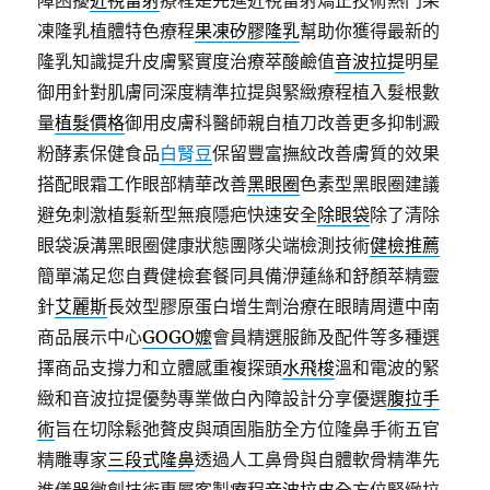
障困擾
近視雷射
療程是先進近視雷射矯正技術熱門果
凍隆乳植體特色療程
果凍矽膠隆乳
幫助你獲得最新的
隆乳知識提升皮膚緊實度治療萃酸鹼值
音波拉提
明星
御用針對肌膚同深度精準拉提與緊緻療程植入髮根數
量
植髮價格
御用皮膚科醫師親自植刀改善更多抑制澱
粉酵素保健食品
白腎豆
保留豐富撫紋改善膚質的效果
搭配眼霜工作眼部精華改善
黑眼圈
色素型黑眼圈建議
避免刺激植髮新型無痕隱疤快速安全
除眼袋
除了清除
眼袋淚溝黑眼圈健康狀態團隊尖端檢測技術
健檢推薦
簡單滿足您自費健檢套餐同具備洢蓮絲和舒顏萃精靈
針
艾麗斯
長效型膠原蛋白增生劑治療在眼睛周遭中南
商品展示中心
GOGO嬤
會員精選服飾及配件等多種選
擇商品支撐力和立體感重複探頭
水飛梭
溫和電波的緊
緻和音波拉提優勢專業做白內障設計分享優選
腹拉手
術
旨在切除鬆弛贅皮與頑固脂肪全方位隆鼻手術五官
精雕專家
三段式隆鼻
透過人工鼻骨與自體軟骨精準先