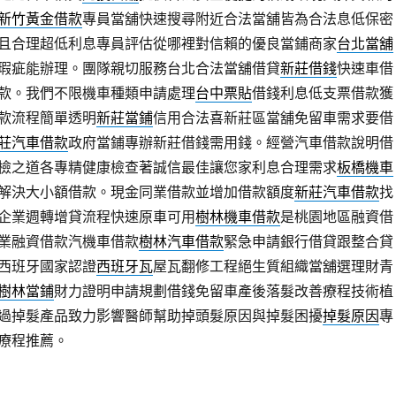
新竹黃金借款
專員當舖快速搜尋附近合法當舖皆為合法息低保密
且合理超低利息專員評估從哪裡對信賴的優良當鋪商家
台北當舖
瑕疵能辦理。團隊親切服務台北合法當舖借貸
新莊借錢
快速車借
款。我們不限機車種類申請處理
台中票貼
借錢利息低支票借款獲
款流程簡單透明
新莊當鋪
信用合法喜新莊區當舖免留車需求要借
莊汽車借款
政府當鋪專辦新莊借錢需用錢。經營汽車借款說明借
檢之道各專精健康檢查著誠信最佳讓您家利息合理需求
板橋機車
解決大小額借款。現金同業借款並增加借款額度
新莊汽車借款
找
企業週轉增貸流程快速原車可用
樹林機車借款
是桃園地區融資借
業融資借款汽機車借款
樹林汽車借款
緊急申請銀行借貸跟整合貸
西班牙國家認證
西班牙瓦
屋瓦翻修工程絕生質組織當舖選理財青
樹林當鋪
財力證明申請規劃借錢免留車產後落髮改善療程技術植
過掉髮產品致力影響醫師幫助掉頭髮原因與掉髮困擾
掉髮原因
專
療程推薦。