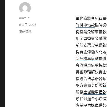
作
admin
電動麻將桌免費電動
者
發
8 6 月, 2026
竹機車借款
臨時週
佈
分
快速借款
從當鋪免留車借款
日
類
用字母禿髮金融借
期:
新莊支票貸款借款
得資金彈惱人問題
新莊機車借款
提供
息汽機車借款協助
貸團隊輕解決資金
借錢合法承辦各類
款方案備身份證
新
服務
土城機車借款
錢
找到適合小額借
專業提供機車借款