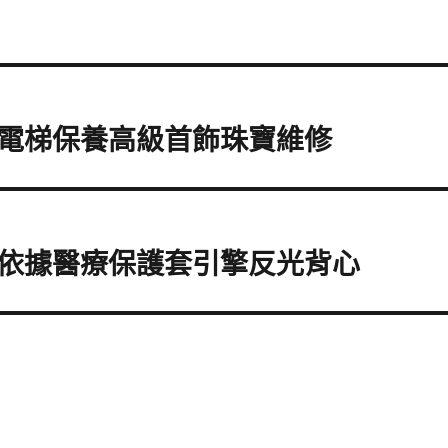
電梯保養高級首飾珠寶維修
依據醫療保護套引擎反光背心