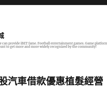
城
 can provide iBET fame. Football entertainment games. Game platform
account to get more and more widely recognized by the community!
股汽車借款優惠植髮經營