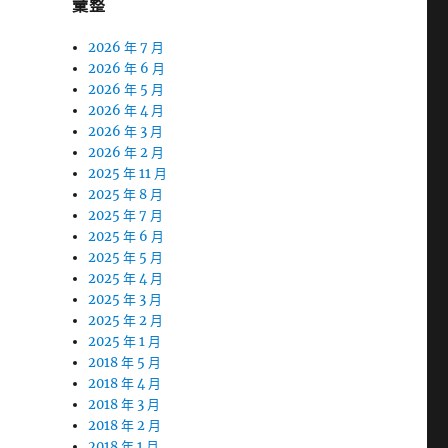
彙整
2026 年 7 月
2026 年 6 月
2026 年 5 月
2026 年 4 月
2026 年 3 月
2026 年 2 月
2025 年 11 月
2025 年 8 月
2025 年 7 月
2025 年 6 月
2025 年 5 月
2025 年 4 月
2025 年 3 月
2025 年 2 月
2025 年 1 月
2018 年 5 月
2018 年 4 月
2018 年 3 月
2018 年 2 月
2018 年 1 月