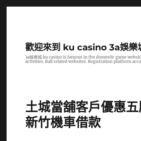
歡迎來到 ku casino 3a娛樂
3a娛樂城 ku casino is famous in the domestic game website
activities. Ball related websites. Registration platform 
土城當舖客戶優惠五
新竹機車借款