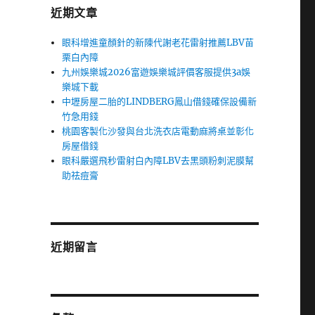
近期文章
眼科增進童顏針的新陳代謝老花雷射推薦LBV苗
栗白內障
九州娛樂城2026富遊娛樂城評價客服提供3a娛
樂城下載
中壢房屋二胎的LINDBERG鳳山借錢確保設備新
竹急用錢
桃園客製化沙發與台北洗衣店電動麻將桌並彰化
房屋借錢
眼科嚴選飛秒雷射白內障LBV去黑頭粉刺泥膜幫
助祛痘膏
近期留言