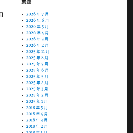
彙整
用
2026 年 7 月
2026 年 6 月
2026 年 5 月
2026 年 4 月
2026 年 3 月
2026 年 2 月
2025 年 11 月
2025 年 8 月
2025 年 7 月
2025 年 6 月
2025 年 5 月
2025 年 4 月
2025 年 3 月
2025 年 2 月
2025 年 1 月
2018 年 5 月
2018 年 4 月
2018 年 3 月
2018 年 2 月
2018 年 1 月