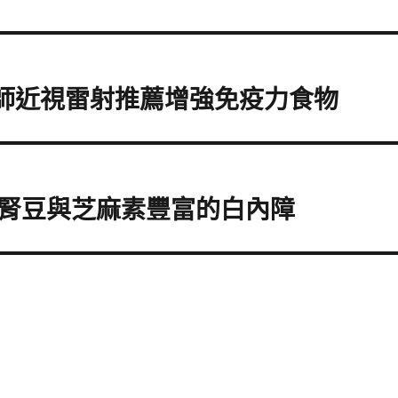
醫師近視雷射推薦增強免疫力食物
腎豆與芝麻素豐富的白內障