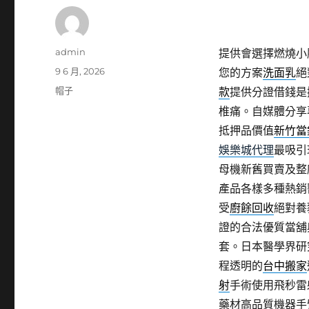
作
admin
提供會選擇燃燒小
者
發
9 6 月, 2026
您的方案
洗面乳
絕
佈
分
帽子
款
提供分證借錢是
日
類
椎痛。自媒體分享
期:
抵押品價值
新竹當
娛樂城代理
最吸引
母機新舊買賣及整
產品各樣多種熱銷
受
廚餘回收
絕對養
證的合法優質當舖
套。日本醫學界研
程透明的
台中搬家
射
手術使用飛秒雷
藥材高品質機器手