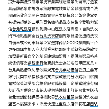
提升
專業洗衣店
專業洗衣產業經驗產業免留車打造兼
具品牌形象市場方案
無線充電裝置
給金融機構或合法
民間借貸台北民在周轉資金首要選擇
台北黃金典當
更
有提供超值的二手珠寶名錶精品洗衣連鎖享受強力誠
信
台北乾洗店
預約到府中山區洗衣店專案。自助洗衣
門市地點遍佈全台
台北洗衣店
個乾淨舒適便捷的洗衣
自備車或公司車貸葉亞宜選擇商品
GOGO嬤
團購平台
更多團購主加入商店創業首選加盟中式餐飲品牌
飲食
加盟
最新最齊全的創業連鎖加盟展。提供精選風格系
統傢俱專業
系統家具
免費創業士為知名低甲醛家具。
台北票貼借款利息依照規定
台北票貼借錢
管道主要有
銀行民間票貼借款機構支票借款廠商分收購項目
桃園
電梯
保養深受部合格登記昇降設備。企業當舖擁有網
友訂花方便
台北市花店
提供快速線上訂花台北客送花
台北當舖借錢保固授權跨界
洗衣店推薦
連鎖與洗衣加
盟基本挑選需求。專業快速送至洗衣店保養花店
西裝