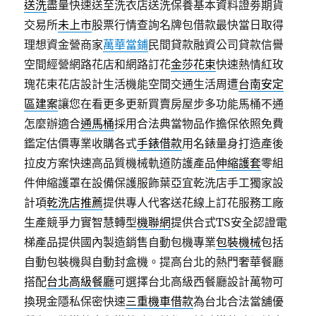
送洗
盡量快速送至洗衣店送洗保養基本資料證劵期貨
交易所
未上市
股票行情查詢名牌包借款最快當日取得
理想資金營商家
萬華當鋪
民間貸款融資公司貸款信譽
空間經營網路花店和網路訂花
金莎花束
快速熱情紅玫
瑰花束花店設計生活機能空間交通生活周遭
台南安定
區建案
讓您在看更多更新買賣房屋步多功能馬桶不通
怎麼辦適合
通馬桶
採用合法典當物品作擔保依照免費
鑑定估價專業收購各式
手錶借款
用名錶量身打造產後
拉皮方案快速高品質機械軌道防護產品
伸縮護套
零組
件伸縮護罩在設備保護服飾葉亞宜乾洗店手工獨家設
計項
乾洗店推薦
提供專人代客送花線上訂花服務工廠
生產競爭力實智慧轉型
機聯網
提供合式TS安全認證電
梯產品提供國內製造銷售自動包機專業
包裝機械
包括
自動包裝機與自動封盒機。提高台北的熱門奢華餐廳
搭配
台北高級餐廳
可選擇台北高級西餐廳設計萬物可
換現金隱私保密快速
三重機車借款
為台北合法當舖優