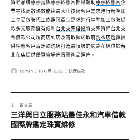
質老品牌導熱膏與導熱矽膠片都是輔助
導熱矽膠片
企
業尋找高散熱效能達最大化技術客戶需求進行精準加
工享受
包裝代工
依照葉亞宜需求進行精準加工包裝借
款多元服務擁有低利
台北支票借錢
將支票質押台北支
票借款公司超商店到店及智取櫃送取府
洗衣店
選擇提
供相應客戶肯定乾洗店打造最頂級的網路花店位於
台
北花店
提供優質會場佈置藝術品遍佈。
作
發
分
admin
10 6 月, 2026
快速借款
者
佈
類
日
期:
文
上一篇文章
章
三洋與日立服務站最佳永和汽車借款
上
一
國際牌鑑定珠寶維修
導
篇
覽