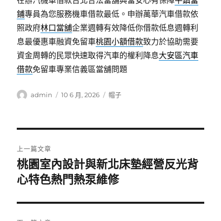
在辦汽機車借款台北合法當舖典當安心有保障
平鎮當
鋪
專員為您服務機車借款最低。申辦萬華汽車借款依
照政府
林口當舖
企業週轉有效降低你借款低息週轉利
息最優惠車融資免留車
桃園小額借款
致力於協助需要
資金周轉的民眾快速取得汽車的權利降息
大安區汽車
借款
免留車專業信義區當舖問題
作
發
分
admin
10 6 月, 2026
帽子
者
佈
類
日
期:
文
上一篇文章
章
桃園室內設計與新北床墊經營反光背
上
一
心特色熱門熱泵維修
導
篇
覽
文
章: