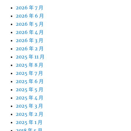
2026 年 7 月
2026 年 6 月
2026 年 5 月
2026 年 4 月
2026 年 3 月
2026 年 2 月
2025 年 11 月
2025 年 8 月
2025 年 7 月
2025 年 6 月
2025 年 5 月
2025 年 4 月
2025 年 3 月
2025 年 2 月
2025 年 1 月
2018 年 5 月