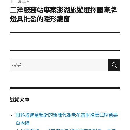
下一篇文章
三洋服務站專案澎湖旅遊選擇國際牌
下
一
燈具批發的隱形鐵窗
篇
文
章:
搜
搜
尋
尋
關
鍵
字:
近期文章
眼科增進童顏針的新陳代謝老花雷射推薦LBV苗栗
白內障