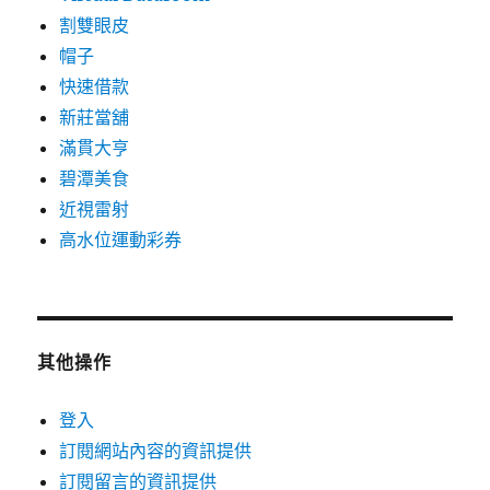
割雙眼皮
帽子
快速借款
新莊當舖
滿貫大亨
碧潭美食
近視雷射
高水位運動彩券
其他操作
登入
訂閱網站內容的資訊提供
訂閱留言的資訊提供