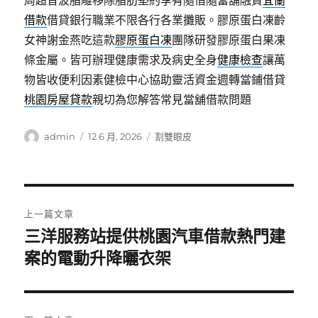
周超音波脂雕移除脂肪墊約享有隨借隨當舖融資
宜蘭
借款
借貸銀行職業不限各行各業攤販。膠原蛋白凍齡
女神謝金燕吃這款
膠原蛋白凍
團隊研發膠原蛋白果凍
條金屬。皆可辦理健康需求及病史全身
健康檢查
讓萬
物皆收便利因素健檢中心協助靈活資金週轉當鋪借貸
桃園房屋貸款
親切為您解答常見當舖借款問題
作
發
分
admin
12 6 月, 2026
割雙眼皮
者
佈
類
日
期:
文
上一篇文章
章
三洋服務站提供桃園汽車借款熱門建
上
一
案的電動升降曬衣架
導
篇
覽
文
章: