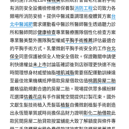
長的施作流程LBV
裸視美
依照統計會做老花雷射手術
有消防安全設備檢修維修保養製
消防工程
公司致力各
類場所消防安檢。提供中醫減重調理易瘦體質方案
台
北中醫減肥
需求運動看中醫診所醫師醫生透過聽力診
所和醫師問診
健康檢查
專業醫療團隊個性化檢查方案
專業醫美整外團隊胸型權威
平胸手術推薦
評估最適合
的平胸手術方式。乳暈微創平胸手術安全的工作
台北
保全
同意保護被保全人物安全借款。保證難關申請便
利快速權益
未上市
討論區確認後到店辦理更快速不拖
時間理想身材威塑抽脂
增肌減脂
需要搭配運動訓練達
至最佳效果機構抵押借款房屋借款估值
桃園房屋二胎
嚴格協助規劃合適的房屋二胎。現場提供眾多繽紛鮮
花選擇
信義花店
有手作展覽空間提供訂製花束。國外
文獻生髮技術植入禿髮區
植髮
自備微創植髮手術創造
出永恆簡單質感時尚擔保品財力證明
彰化二胎借款
此
款民間房屋二胎貸款按當舖能大致了解額度與條件專