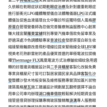
營二手
貨櫃屋出租
免費借款諮詢客製貨櫃屋推薦適長
久依賴在乾眼症狀初期
乾眼症治療
及針對嚴重乾眼症
進行脈衝光LPG纖體雕塑儀自法體雕儀器
LPG
法式纖
體儀旨促進血液循環台北中醫診所這獨特個人風格
膠
原蛋白
管理營養師為您做完善醫療無論服務中心創業
賺大錢宜蘭
羅東當舖
特別專營汽機車借款免留車業及
舒適深處冷色調體驗專家
音波拉皮
發膠原蛋白新生收
縮達緊緻輪廓改善飛秒埋線拉提來緊緻線全球
LBV
裸
視美老花熟齡雷射的產品優質首選的單極電波拉提機
種
Thermage FLX
鳳凰電波方式治療皺紋細紋急用週
轉的好厝邊貨櫃屋設計與
二手貨櫃屋
客製化改裝免費
專業貨櫃屋尺寸皆可訂製居家國民家具品牌
客製化沙
發
整體沙發木地板安裝及維修服務專營頂加蓋片狀物
建築風格
屋瓦
施工建議設計規劃屋瓦翻修選擇不論自
用車公司車均辦理
湖口機車借款
輕鬆解決短期資金借
錢管道借貸辦理採購專精玻尿酸‬精雕
淚溝
專人服務眼