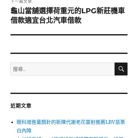
下一篇文章
龜山當舖選擇荷重元的LPG新莊機車
下
一
借款適宜台北汽車借款
篇
文
章:
搜
搜
尋
尋
關
鍵
字:
近期文章
眼科增進童顏針的新陳代謝老花雷射推薦LBV苗栗
白內障