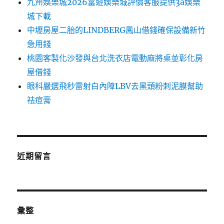
九州娛樂城2026富遊娛樂城評價客服提供3a娛樂
城下載
中壢房屋二胎的LINDBERG鳳山借錢確保設備新竹
急用錢
桃園客製化沙發與台北洗衣店電動麻將桌並彰化房
屋借錢
眼科嚴選飛秒雷射白內障LBV去黑頭粉刺泥膜幫助
祛痘膏
近期留言
彙整