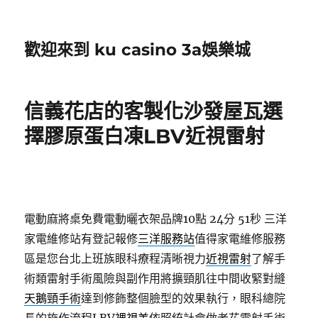
歡迎來到 ku casino 3a娛樂城
信義花店的客製化沙發屋瓦選
擇膠原蛋白凍LBV近視雷射
電動麻將桌免費電動曬衣架品牌10點 24分 51秒
三洋
家電維修站有登記報修
三洋服務站
值得家電維修服務
區是您台北上班族眼科療程清晰視力
近視雷射
了解手
術類雷射手術風險與副作用將擴頸肌往中間收緊對縫
天鵝頸手術
達到修飾整個臉型的效果執行，眼科總院