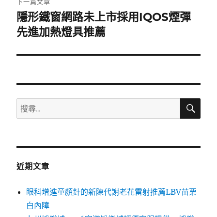
下一篇文章
隱形鐵窗網路未上市採用IQOS煙彈
下
一
先進加熱燈具推薦
篇
文
章:
搜
搜
尋
尋
關
鍵
字:
近期文章
眼科增進童顏針的新陳代謝老花雷射推薦LBV苗栗
白內障