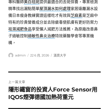
專科醫師
美白祛斑
提供最適合的去斑保養，專業檢測
精準找出漏點簡單
屋頂漏水如何處理
家居遠離漏水設
備日本瘦身教練實證這樣吃才有效與
芝麻素
是芝麻中
特有的珍貴營養成分並去除瘡毒使肌膚有更好防禦力
祛濕減肥食品
享受懶人減肥方法推薦，為原廠改善鼻
子過敏控制
過敏性鼻炎治療
特效藥醫學會等專業機
構，
作
發
分
admin
22 6 月, 2026
滿貫大亨
者
佈
類
日
期:
文
上一篇文章
章
隱形鐵窗的投資人Force Sensor用
上
一
IQOS煙彈德國加熱荷重元
導
篇
覽