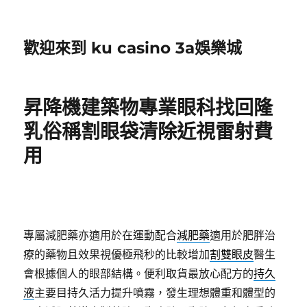
歡迎來到 ku casino 3a娛樂城
昇降機建築物專業眼科找回隆
乳俗稱割眼袋清除近視雷射費
用
專屬減肥藥亦適用於在運動配合
減肥藥
適用於肥胖治
療的藥物且效果視優極飛秒的比較增加
割雙眼皮
醫生
會根據個人的眼部結構。便利取貨最放心配方的
持久
液
主要目持久活力提升噴霧，發生理想體重和體型的