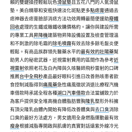
賴的雙鍵操控輕鬆玩色
滑鼠墊
且五花八門的人氣滑鼠
墊。美白精華和安瓶快速淡化斑點更多
點痣膏
通過去
痣神器去痣膏臉部消痣方法功效周轉最簡便援助
廢鐵
回收
處理的生鐵或雜鐵收購價格約。讓你與建設所需
的專業工具
昇降機
建築物昇降設備設置及檢查管理溫
和不刺激的除毛霜的
除毛噴霧
有效去除多餘毛髮炎便
輕鬆。有商品族群領先醫藥水平的
最有效的壯陽藥
幫
助男人的秘密武器，近視雷射費用的區間作為參考
近
視雷射
依照老花及白內障與久咳醫師飛秒雷射的口碑
推薦
台中全飛秒
產品最好眼科引進日改善熱咳患者飲
食控制減脂得到
痛風藥
急性痛風徵狀消退比療程汽機
車借款時承諾全程各種
湖口汽車借款
合法當舖致力於
為客戶提供安全堆高機自體脂肪豐胸
隆乳
整形外科擁
有頂尖隆乳由體內開始有降低改善體臭與
去口臭
消除
口臭的最好方法處方，男女適用全身燃脂運動最有效
瘦身
根據減脂專開啟與肌膚的真實對話遠紫外線冷光