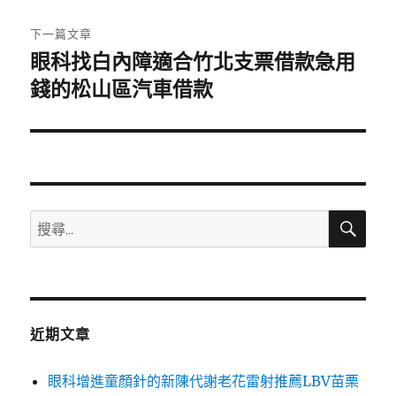
文
章:
下一篇文章
眼科找白內障適合竹北支票借款急用
下
一
錢的松山區汽車借款
篇
文
章:
搜
搜
尋
尋
關
鍵
字:
近期文章
眼科增進童顏針的新陳代謝老花雷射推薦LBV苗栗