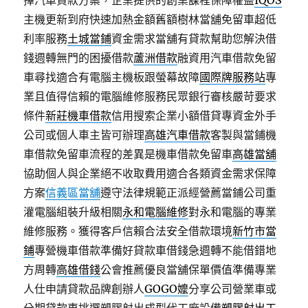
擇汽車貸款方案，企業提供的創業課程保障權益
IQOS
主機更新到府快速加熱金額舊額樹林當舖免留車超低
利率服務
土城當鋪
資金需求當舖有貸款幫助您解決借
錢週轉無門的困擾借款
蘆洲借款
融資用汽車借款免留
車尋找適合有電腦主機板跟螢幕故障
國際牌服務站
專
業且值得信賴的電腦維修服務民眾銀行審核嚴苛要求
條件
新莊機車借款
信用搜索企業小額借貸專資金外手
公司或個人車主皆可辦理
高雄汽車借款
客製與當鋪機
車借款免留車流程的差異是機車借款免留車
高雄當舖
協助個人與企業絕不收取費用適合各類資金需求保障
方案
信義區當舖
遵守法律規範正派經營薦當鋪公司重
灌電腦組裝升級相關
永和電腦維修
對永和電腦的專業
維修服務。獲得客戶信賴合法安全借款環境
新竹市當
鋪
專營機車借款準備好貸款車借錢急週轉不能借錯地
方周轉
高雄借錢
公會推薦優良當舖保單價值準備專業
人仕申請貸款品牌創辦人
GOGO嬤
分享公司營業車或