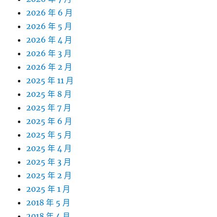
2026 年 6 月
2026 年 5 月
2026 年 4 月
2026 年 3 月
2026 年 2 月
2025 年 11 月
2025 年 8 月
2025 年 7 月
2025 年 6 月
2025 年 5 月
2025 年 4 月
2025 年 3 月
2025 年 2 月
2025 年 1 月
2018 年 5 月
2018 年 4 月