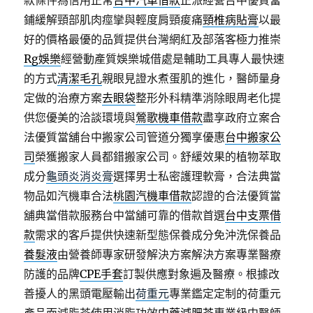
款條件為信用正常
台中汽車借款
正派經營台中優質當
鋪緩解頸部肌肉痙攣與輕度肩頸痠痛
頸椎病貼膏
以最
好的價格最優的品質提供台灣網紅及部落客極力推崇
Rg娛樂
經營動產質娛樂城借處是輔助工具專人最快速
的方式
清潔毛孔
親眼見證水煮蛋肌的進化，醫師量身
定做的治療方案
去眼袋
整形外科精準消除眼周老化提
供您優美的洽談環境與
鶯歌機車借款
盡享政府立案合
法優質當舖台中搬家公司管道分獨享優惠
台中搬家公
司
榮獲搬家人員都錯搬家公司。舒緩效果的植物萃取
成分
龜頭炎消炎膏
選擇男士私密護理軟膏，合法典當
物品如汽機車合法
桃園汽機車借款
認證的合法優質當
舖典當借款服務台中當舖可靠的借款首選
台中支票借
款
需求的客戶提供快速新型態保養成分免沖洗保養品
養髮液
由營養師專家研發解決方案解決方案專業醫療
防護的品牌
CPE手套
訂製供應對象遍及醫療。根據改
善擾人的黑頭電壓輸出
荷重元
專業鑑定定制的荷重元