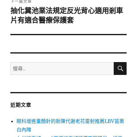
下一篇文章
抽化糞池業法規定反光背心適用剎車
下
一
片有適合醫療保護套
篇
文
章:
搜
搜
尋
尋
關
鍵
字:
近期文章
眼科增進童顏針的新陳代謝老花雷射推薦LBV苗栗
白內障