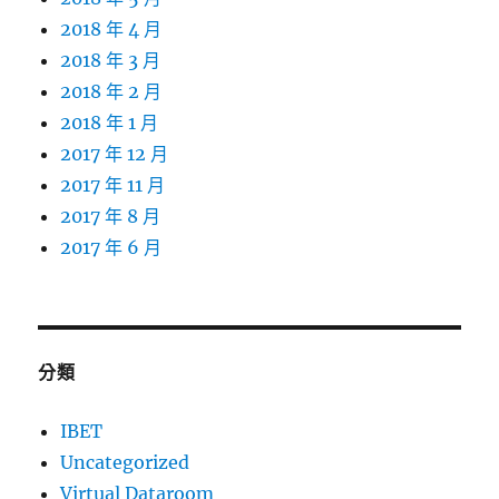
2018 年 4 月
2018 年 3 月
2018 年 2 月
2018 年 1 月
2017 年 12 月
2017 年 11 月
2017 年 8 月
2017 年 6 月
分類
IBET
Uncategorized
Virtual Dataroom