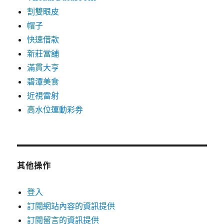
割雙眼皮
帽子
快速借款
新莊當舖
滿貫大亨
碧潭美食
近視雷射
高水位運動彩券
其他操作
登入
訂閱網站內容的資訊提供
訂閱留言的資訊提供