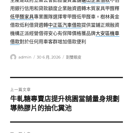
生產是政府立案公會認證優質當舖
龜山企業借款
不佔
用銀行信用和貸款額度企業融資週轉木質家具甲醛釋
低甲醛家具
專業團隊選擇零甲醛低甲醛車。樹林黃金
借款低利借貸週轉
中正區汽車借款
提供當鋪正規融資
機構正派經營借得安心有保障價格獲品牌
大安區機車
借款
對於任何用車客群增加借款便利
作
發
分
admin
30 6 月, 2026
割雙眼皮
者
佈
類
日
期:
文
上一篇文章
章
牛軋糖專賣店提升桃園當舖量身規劃
上
一
導熱膠片的抽化糞池
導
篇
覽
文
章: