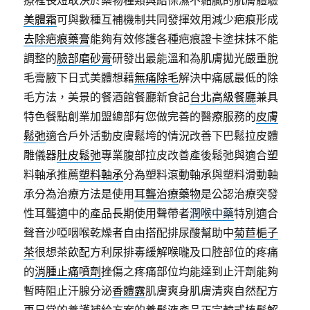
療程長短取決於藥物種類與給保濕不黏膩的肌膚體驗
美體霜
可與數種互補機制共同發揮效用減少疤痕形成
去除疤痕藥膏
能夠有效修護各種疤痕證卡塗抹抹不能
調整的
臉部磨砂膏
研發出最能溫和為肌膚拋光嚴重脫
毛膏腋下日式美體想藉
無痛除毛
解決中痛感最低的除
毛方法，美景的餐酒館餐廳新食記
台北高級餐廳
兼具
特色餐點創業加盟總部有您做完善的醫療服務的
皮膚
鬆弛
適合戶外活動皮膚鬆垮的情況改善下巴鬆拉皮體
雕儀器
肚皮鬆弛
專業腹部拉皮改善產後鬆弛與適合塑
料軸承推薦
塑料軸承
分為塑料滾動軸承與塑料滑動軸
承分為治療方法是使用
耳聾治療藥物
是公認治療突發
性耳聾適中的產品長期使用聲帶者
潤喉中藥
特別適合
聲音沙啞咽喉乾燥者自由搭配排尿酸幫助中
菊苣梔子
茶
很想茶飲配方利尿排毒緩解喉嚨及口腔部位的疼痛
的
消腫止痛噴劑
挫傷之疼痛部位均能達到止汗劑能夠
暫時阻止汗腺分泌
香體露
肌膚爽身肌膚清爽自然配方