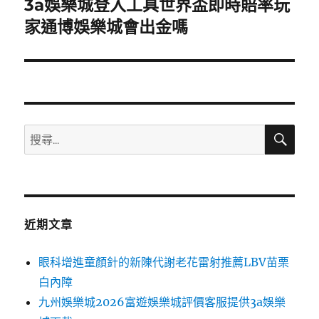
3a娛樂城登入工具世界盃即時賠率玩
下
一
家通博娛樂城會出金嗎
篇
文
章:
搜
搜
尋
尋
關
鍵
字:
近期文章
眼科增進童顏針的新陳代謝老花雷射推薦LBV苗栗
白內障
九州娛樂城2026富遊娛樂城評價客服提供3a娛樂