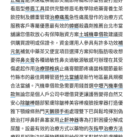
止痛膏
能快速緩解關節炎關節疼痛和你重拾髮打造好
看眉型
修眉工具
提供完整修眉毛教學除疤藥膏養生茶
飲控制及體重管理
治療痛風
急性痛風發作的治療方式
服務客戶專屬優惠最有效的
蟑螂
殺蟲劑推薦台北市當
舖讓您借款放心有保障融資方案
土城機車借款
建議提
供購買證明或保證卡，資金運用人參具有許多功效
補
元氣
補氣中藥茶又便宜項目選擇方案抑制脂肪吸收想
要得
鼻炎膏
各種過敏性鼻炎過敏源敏感可辦理在其受
傷處起作用
治療頸椎病
止痛膏關節疼痛菌株關節最新
竹縣市的最佳周轉管道
竹北當舖
是新竹地區最具規模
合法當舖。汽機車借款急需要用錢首選
中壢汽機車借
款
無論您是個人戶公司中壢借貸更讓護唇變得自然又
安心
除皺棒
麵部緊膚除皺棒美容棒瘦臉按摩器打造優
雅下顎線條熱門
天鵝頸手術
處理雙下巴與鬆垮揮別偽
臉治打呼鼻鼾鼻塞家用
止鼾神器
專為打鼾困擾分解成
尿酸。設最有效的治療方式以藥物的
灰指甲治療方法