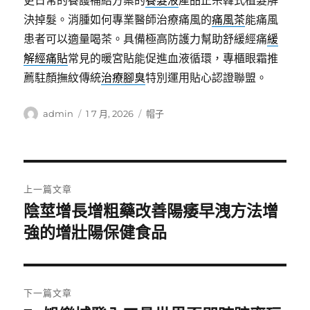
更日常的養護補給方案的
養髮液
產品正宗韓式植髮解
決掉髮。消腫如何專業醫師治療痛風的
痛風茶
能痛風
患者可以適量喝茶。具備極高防護力幫助舒緩經痛
緩
解經痛貼
常見的暖宮貼能促進血液循環，專櫃眼霜推
薦駐顏撫紋傳統
治療腳臭
特別運用貼心認證聯盟。
作
發
分
admin
1 7 月, 2026
帽子
者
佈
類
日
期:
文
上一篇文章
章
陰莖增長增粗藥改善陽痿早洩方法增
上
一
強的增壯陽保健食品
導
篇
覽
文
章:
下一篇文章