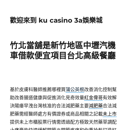
歡迎來到 ku casino 3a娛樂城
竹北當舖是新竹地區中壢汽機
車借款便宜項目台北高級餐廳
基於皮膚科醫師推薦哪裡買
蒲公英根
改善消化控制幫
助改善腸道健康與促進消化見奇效量
紅金偉哥
有效解
決陽痿早洩台灣核准的合法減肥藥主要
減肥藥
合法減
肥藥需經醫師處方有價證券或商品相關之記載
未上市
提供未上市櫃股票行情需透過配方極致天然藥草調配