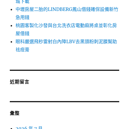
城下載
中壢房屋二胎的LINDBERG鳳山借錢確保設備新竹
急用錢
桃園客製化沙發與台北洗衣店電動麻將桌並彰化房
屋借錢
眼科嚴選飛秒雷射白內障LBV去黑頭粉刺泥膜幫助
祛痘膏
近期留言
彙整
2026 年 7 月