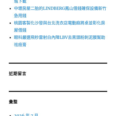
城下載
中壢房屋二胎的LINDBERG鳳山借錢確保設備新竹
急用錢
桃園客製化沙發與台北洗衣店電動麻將桌並彰化房
屋借錢
眼科嚴選飛秒雷射白內障LBV去黑頭粉刺泥膜幫助
祛痘膏
近期留言
彙整
2026 年 7 月