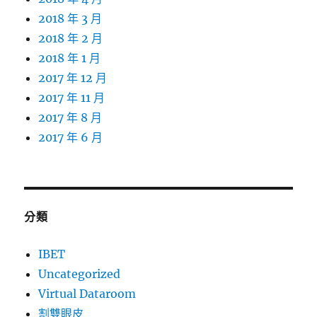
2018 年 3 月
2018 年 2 月
2018 年 1 月
2017 年 12 月
2017 年 11 月
2017 年 8 月
2017 年 6 月
分類
IBET
Uncategorized
Virtual Dataroom
割雙眼皮